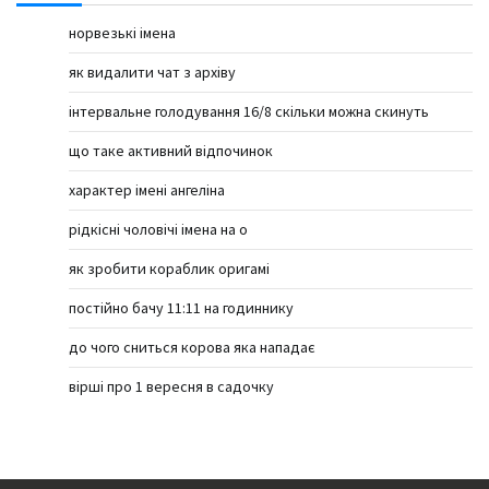
норвезькі імена
як видалити чат з архіву
інтервальне голодування 16/8 скільки можна скинуть
що таке активний відпочинок
характер імені ангеліна
рідкісні чоловічі імена на о
як зробити кораблик оригамі
постійно бачу 11:11 на годиннику
до чого сниться корова яка нападає
вірші про 1 вересня в садочку