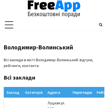
Перейти
до
вмісту
Володимир-Волинський
Всі заклади в місті Володимир-Волинський: відгуки,
рейтинги, контакти.
Всі заклади
Заклад
Категорія
Адреса
Переглядів
Рейти
Луцкая ул.