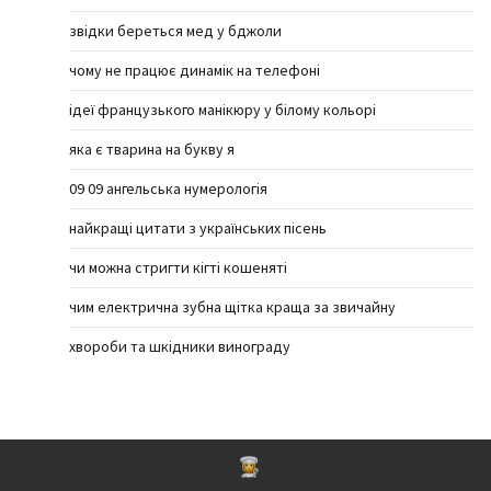
звідки береться мед у бджоли
чому не працює динамік на телефоні
ідеї французького манікюру у білому кольорі
яка є тварина на букву я
09 09 ангельська нумерологія
найкращі цитати з українських пісень
чи можна стригти кігті кошеняті
чим електрична зубна щітка краща за звичайну
хвороби та шкідники винограду