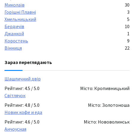
Миколаїв
30
Горішні Плавні
3
Хмельницький
5
Бердичів
10
Джанкой
1
Коростень
9
Вінниця
22
Зараз переглядають
Шашличний двір
Рейтинг: 4.5 / 5.0
Місто: Кропивницький
Світлячок
Рейтинг: 4.8 / 5.0
Місто: Золотоноша
Новик кофе и еда
Рейтинг: 4.6 / 5.0
Місто: Нововолинськ
Анчоусная