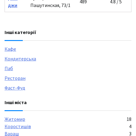
489
4.8 / 5
джи
Пашутинская, 73/1
Інші категорії
Кафе
Кондитерська
Паб
Ресторан
Фаст-Фуд
Інші міста
Житомир
18
Коростишів
4
Вараш
3