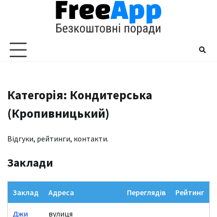
Перейти
до
вмісту
Категорія: Кондитерська
(Кропивницький)
Відгуки, рейтинги, контакти.
Заклади
Заклад
Адреса
Переглядів
Рейтинг
Джи
вулиця