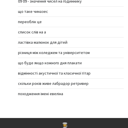
09 09 - значення чисел на годиннику
що таке чиназес
переоблік це
список слів на а
ластівка малюнок для дітей
різниця між коледжем та університетом
що буде якщо кожного дня плакати
відмінності акустичної та класичної гітар
скільки років живе лабрадор ретривер
походження імені евеліна