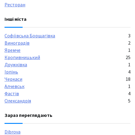
Ресторан
Інші міста
Софіївська Борщагівка
3
Виноградів
2
Яремче
1
Кропивницький
25
Дружківка
1
Ірпінь
4
Черкаси
18
Алчевськ
1
Фастів
4
Олександрія
5
Зараз переглядають
Dibrova