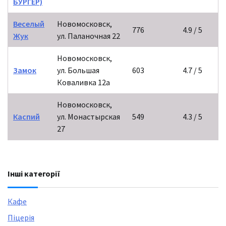
БУРГЕР)
Веселый
Новомосковск,
776
4.9 / 5
Жук
ул. Паланочная 22
Новомосковск,
Замок
ул. Большая
603
4.7 / 5
Коваливка 12а
Новомосковск,
Каспий
ул. Монастырская
549
4.3 / 5
27
Інші категорії
Кафе
Піцерія