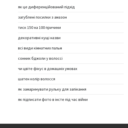
як це диференційований підхід
загублені посилки з амазон
тиск 150 на 100 причини
декоративні кущі назви
всі види кімнатних пальм
сонник бджоли у волоссі
чи цвіте фікус в домашніх умовах
шатен колір волосся
як замаринувати рульку для запікання
як підписати фото в інсте під час війни