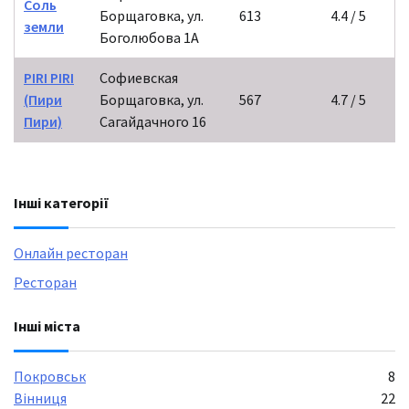
Соль
Борщаговка, ул.
613
4.4 / 5
земли
Боголюбова 1А
PIRI PIRI
Софиевская
(Пири
Борщаговка, ул.
567
4.7 / 5
Пири)
Сагайдачного 16
Інші категорії
Онлайн ресторан
Ресторан
Інші міста
Покровськ
8
Вінниця
22