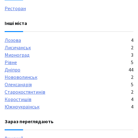
Ресторан
Інші міста
Лозова
4
Лисичанськ
2
Мирноград
3
Рівне
5
Дніпро
44
Нововолинськ
2
Олександрія
5
Старокостянтинів
2
Коростишів
4
Южноукраїнськ
4
Зараз переглядають