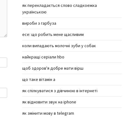
як перекладається слово сладкоежка
українською
вироби з гарбуза
есе: що робить мене щасливим
коли випадають молочні зуби у собак
найкращі серіали hbo
щоб здоров'я добре мати вірш
що таке вітамін а
як спілкуватися з дівчиною в інтернеті
як відновити звук на iphone
як змінити мову в telegram