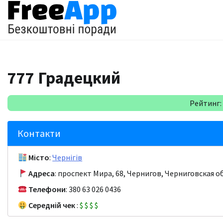
Перейти
до
вмісту
777 Градецкий
Рейтинг: 4
Контакти
Місто
:
Чернігів
Адреса
: проспект Мира, 68, Чернигов, Черниговская о
Телефони
: 380 63 026 0436
Середній чек
:
$
$
$
$