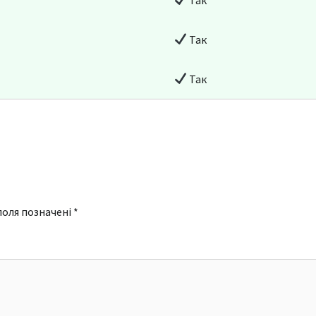
Так
Так
поля позначені
*