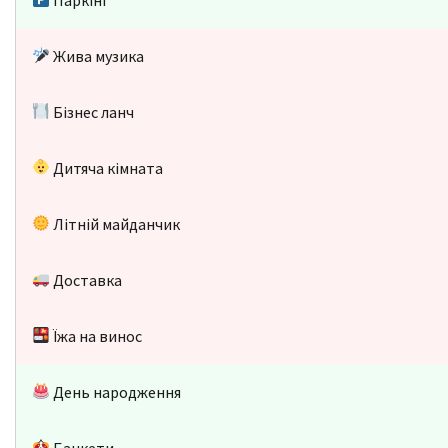
Жива музика
Бізнес ланч
Дитяча кімната
Літній майданчик
Доставка
Їжа на винос
День народження
Банкети