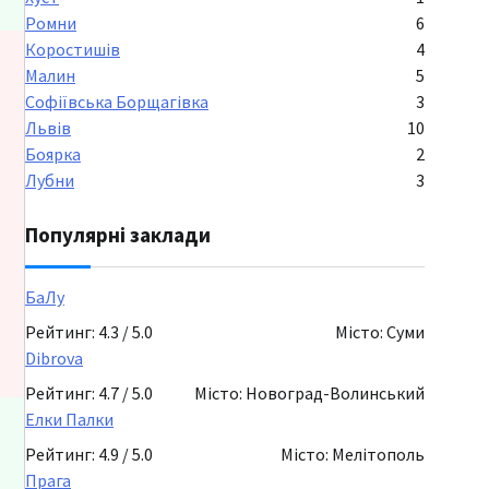
Ромни
6
Коростишів
4
Малин
5
Софіївська Борщагівка
3
Львів
10
Боярка
2
Лубни
3
Популярні заклади
БаЛу
Рейтинг: 4.3 / 5.0
Місто: Суми
Dibrova
Рейтинг: 4.7 / 5.0
Місто: Новоград-Волинський
Елки Палки
Рейтинг: 4.9 / 5.0
Місто: Мелітополь
Прага