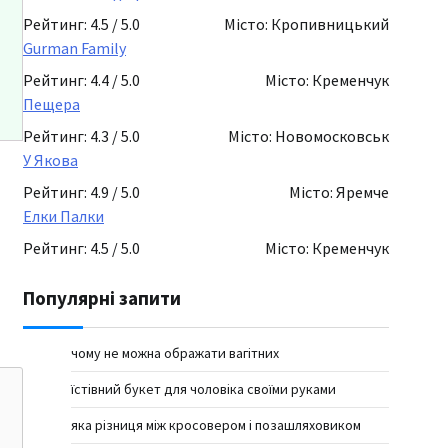
Рейтинг: 4.5 / 5.0
Місто: Кропивницький
Gurman Family
Рейтинг: 4.4 / 5.0
Місто: Кременчук
Пещера
Рейтинг: 4.3 / 5.0
Місто: Новомосковськ
У Якова
Рейтинг: 4.9 / 5.0
Місто: Яремче
Елки Палки
Рейтинг: 4.5 / 5.0
Місто: Кременчук
Популярні запити
чому не можна ображати вагітних
їстівний букет для чоловіка своїми руками
яка різниця між кросовером і позашляховиком