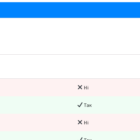
Ні
Так
Ні
Так