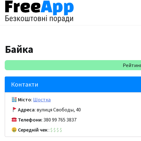
Перейти
до
вмісту
Байка
Рейтинг:
Контакти
Місто
:
Шостка
Адреса
: вулиця Свободы, 40
Телефони
: 380 99 765 3837
Середній чек
:
$
$
$
$