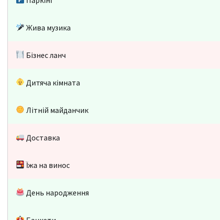
Жива музика
Бізнес ланч
Дитяча кімната
Літній майданчик
Доставка
Їжа на винос
День народження
Банкети