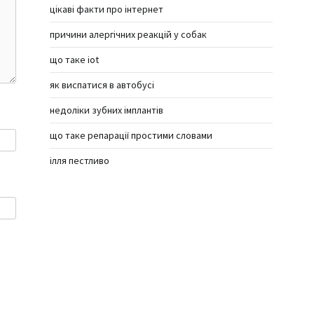
цікаві факти про інтернет
причини алергічних реакцій у собак
що таке iot
як виспатися в автобусі
недоліки зубних імплантів
що таке репарації простими словами
ілля пестливо