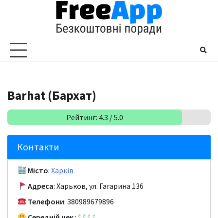
Перейти
до
вмісту
Barhat (Бархат)
Рейтинг: 4.3 / 5.0
Контакти
Місто
:
Харків
Адреса
: Харьков, ул. Гагарина 136
Телефони
: 380989679896
Середній чек
:
$
$
$
$