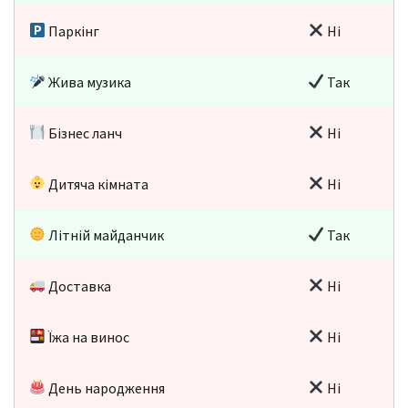
Паркінг
Ні
Жива музика
Так
Бізнес ланч
Ні
Дитяча кімната
Ні
Літній майданчик
Так
Доставка
Ні
Їжа на винос
Ні
День народження
Ні