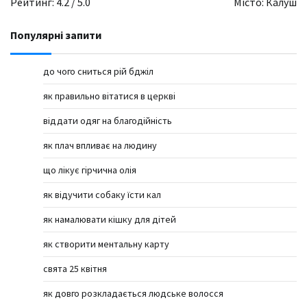
Рейтинг: 4.2 / 5.0
Місто: Калуш
Популярні запити
до чого сниться рій бджіл
як правильно вітатися в церкві
віддати одяг на благодійність
як плач впливає на людину
що лікує гірчична олія
як відучити собаку їсти кал
як намалювати кішку для дітей
як створити ментальну карту
свята 25 квітня
як довго розкладається людське волосся