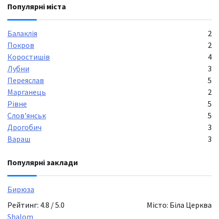
Популярні міста
Балаклія
2
Покров
2
Коростишів
4
Лубни
3
Переяслав
5
Марганець
2
Рівне
5
Слов'янськ
5
Дрогобич
3
Вараш
3
Популярні заклади
Бирюза
Рейтинг: 4.8 / 5.0
Місто: Біла Церква
Shalom