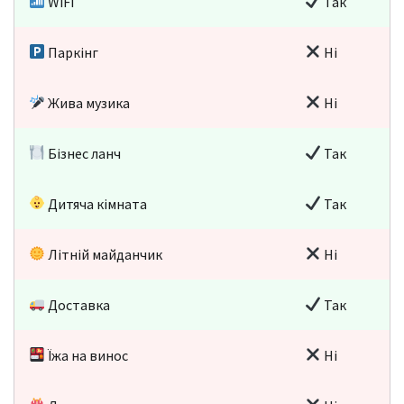
WiFi
Так
Паркінг
Ні
Жива музика
Ні
Бізнес ланч
Так
Дитяча кімната
Так
Літній майданчик
Ні
Доставка
Так
Їжа на винос
Ні