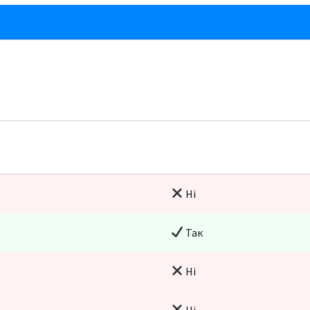
Ні
Так
Ні
Ні