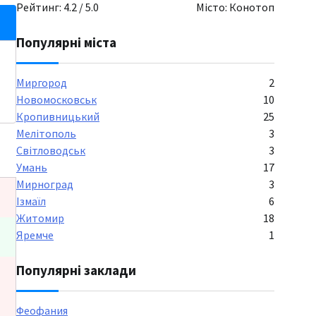
Рейтинг: 4.2 / 5.0
Місто: Конотоп
Популярні міста
Миргород
2
Новомосковськ
10
Кропивницький
25
Мелітополь
3
Світловодськ
3
Умань
17
Мирноград
3
Ізмаїл
6
Житомир
18
Яремче
1
Популярні заклади
Феофания