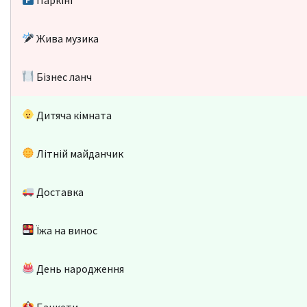
Жива музика
Бізнес ланч
Дитяча кімната
Літній майданчик
Доставка
Їжа на винос
День народження
Банкети