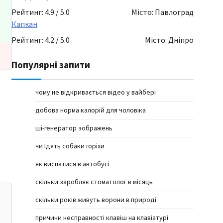
Рейтинг: 4.9 / 5.0
Місто: Павлоград
Капкан
Рейтинг: 4.2 / 5.0
Місто: Дніпро
Популярні запити
чому не відкривається відео у вайбері
добова норма калорій для чоловіка
ші-генератор зображень
чи їдять собаки горіхи
як виспатися в автобусі
скільки заробляє стоматолог в місяць
скільки років живуть ворони в природі
причини несправності клавіш на клавіатурі