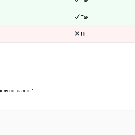
Так
Ні
поля позначені
*