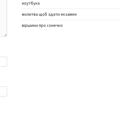
ноутбука
молитва щоб здати екзамен
віршики про сонечко