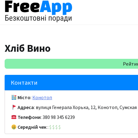
Перейти
до
вмісту
Хліб Вино
Рейтинг
Контакти
Місто
:
Конотоп
Адреса
: вулиця Генерала Хорька, 12, Конотоп, Сумская
Телефони
: 380 98 345 6239
Середній чек
:
$
$
$
$