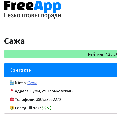
Перейти
до
вмісту
Сажа
Рейтинг: 4.2 / 5.
Контакти
Місто
:
Суми
Адреса
: Сумы, ул. Харьковская 9
Телефони
: 380953992272
Середній чек
:
$
$
$
$