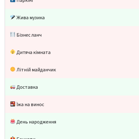
Жива музика
Бізнес ланч
Дитяча кімната
Літній майданчик
Доставка
Їжа на винос
День народження
Банкети