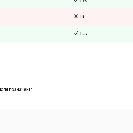
Ні
Так
поля позначені
*