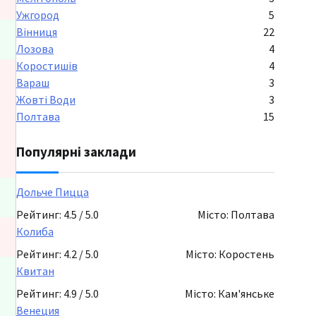
Ужгород
5
Вінниця
22
Лозова
4
Коростишів
4
Вараш
3
Жовті Води
3
Полтава
15
Популярні заклади
Дольче Пицца
Рейтинг: 4.5 / 5.0
Місто: Полтава
Колиба
Рейтинг: 4.2 / 5.0
Місто: Коростень
Квитан
Рейтинг: 4.9 / 5.0
Місто: Кам'янське
Венеция