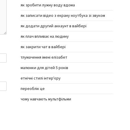
як зробити лужну воду вдома
як записати відео з екрану ноутбука зі звуком
як додати другий аккаунт в вайбері
як плач впливає на людину
як закрити чат в вайбері
тлумачення імені елізабет
малюнки для дітей 5 років
етнічні стилі інтер'єру
переоблік це
чому навчають мультфільми