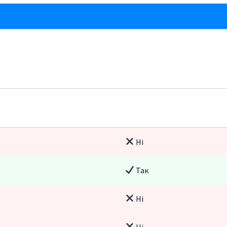
Ні
Так
Ні
Ні