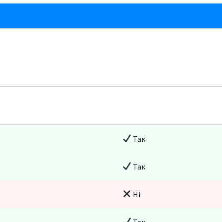
Так
Так
Ні
Так