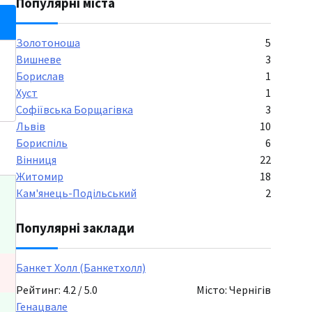
Популярні міста
Золотоноша
5
Вишневе
3
Борислав
1
Хуст
1
Софіївська Борщагівка
3
Львів
10
Бориспіль
6
Вінниця
22
Житомир
18
Кам'янець-Подільський
2
Популярні заклади
Банкет Холл (Банкетхолл)
Рейтинг: 4.2 / 5.0
Місто: Чернігів
Генацвале