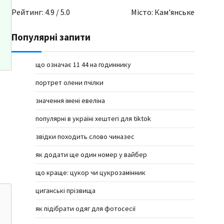
Рейтинг: 4.9 / 5.0
Місто: Кам'янське
Популярні запити
що означає 11 44 на годиннику
портрет олени пчілки
значення імені евеліна
популярні в україні хештегі для tiktok
звідки походить слово чиназес
як додати ще один номер у вайбер
що краще: цукор чи цукрозамінник
циганські прізвища
як підібрати одяг для фотосесії