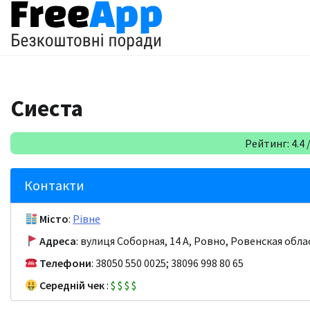
Перейти
до
вмісту
Сиеста
Рейтинг: 4.4 /
Контакти
Місто
:
Рівне
Адреса
: вулиця Соборная, 14 А, Ровно, Ровенская обла
Телефони
: 38050 550 0025; 38096 998 80 65
Середній чек
:
$
$
$
$