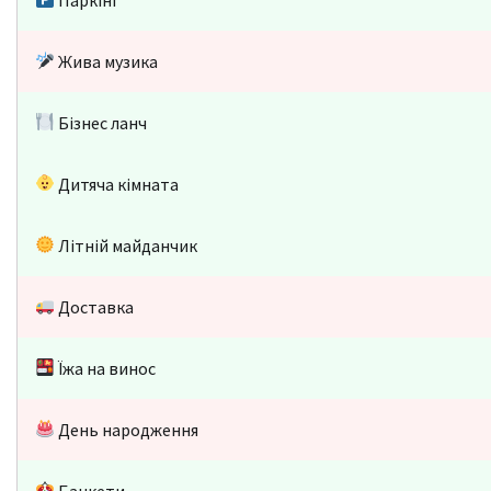
Жива музика
Бізнес ланч
Дитяча кімната
Літній майданчик
Доставка
Їжа на винос
День народження
Банкети