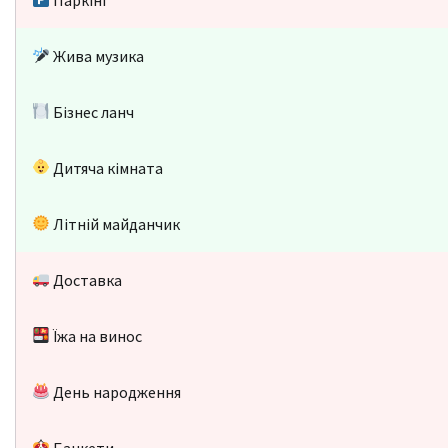
Жива музика
Бізнес ланч
Дитяча кімната
Літній майданчик
Доставка
Їжа на винос
День народження
Банкети