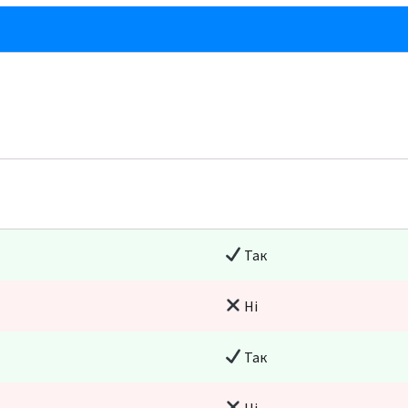
Так
Ні
Так
Ні