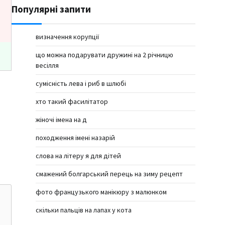
Популярні запити
визначення корупції
що можна подарувати дружині на 2 річницю
весілля
сумісність лева і риб в шлюбі
хто такий фасилітатор
жіночі імена на д
походження імені назарій
слова на літеру я для дітей
смажений болгарський перець на зиму рецепт
фото французького манікюру з малюнком
скільки пальців на лапах у кота