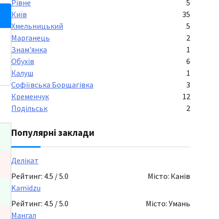
Рівне
5
Київ
35
Хмельницький
5
Марганець
2
Знам'янка
1
Обухів
6
Калуш
1
Софіївська Борщагівка
3
Кременчук
12
Подільськ
2
Популярні заклади
Делікат
Рейтинг: 4.5 / 5.0
Місто: Канів
Kamidzu
Рейтинг: 4.5 / 5.0
Місто: Умань
Мангал