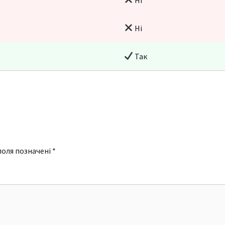
Ні
Так
поля позначені
*