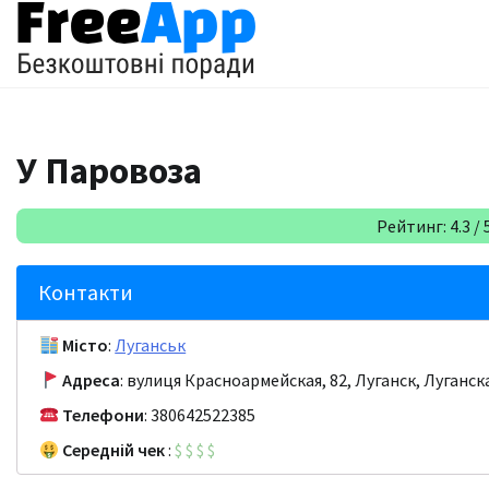
Перейти
до
вмісту
У Паровоза
Рейтинг: 4.3 / 
Контакти
Місто
:
Луганськ
Адреса
: вулиця Красноармейская, 82, Луганск, Луганск
Телефони
: 380642522385
Середній чек
:
$
$
$
$