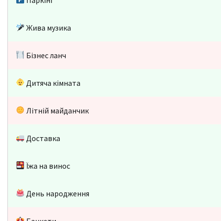
Жива музика
Бізнес ланч
Дитяча кімната
Літній майданчик
Доставка
Їжа на винос
День народження
Банкети