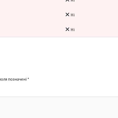
Ні
Ні
поля позначені
*