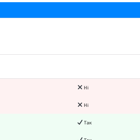
Ні
Ні
Так
Так