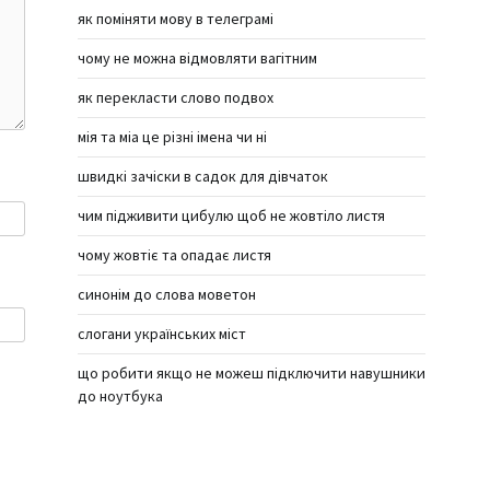
як поміняти мову в телеграмі
чому не можна відмовляти вагітним
як перекласти слово подвох
мія та міа це різні імена чи ні
швидкі зачіски в садок для дівчаток
чим підживити цибулю щоб не жовтіло листя
чому жовтіє та опадає листя
синонім до слова моветон
слогани українських міст
що робити якщо не можеш підключити навушники
до ноутбука