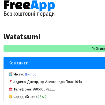
Перейти
до
вмісту
Watatsumi
Рейтинг:
Контакти
Місто
:
Дніпро
Адреса
: Днепр, пр. Александра Поля 104а
Телефони
: 380505078111
Середній чек
:
$
$
$
$