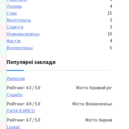
Лозова
4
Суми
15
Мелітополь
3
Славута
3
Новомосковськ
10
Фастів
4
Вознесенськ
5
Популярні заклади
Империя
Рейтинг: 4.3 / 5.0
Місто: Кривий ріг
СушиGo
Рейтинг: 4.9 / 5.0
Місто: Вознесенськ
ПАПА В МЯСО
Рейтинг: 4.7 / 5.0
Місто: Харків
Loveat