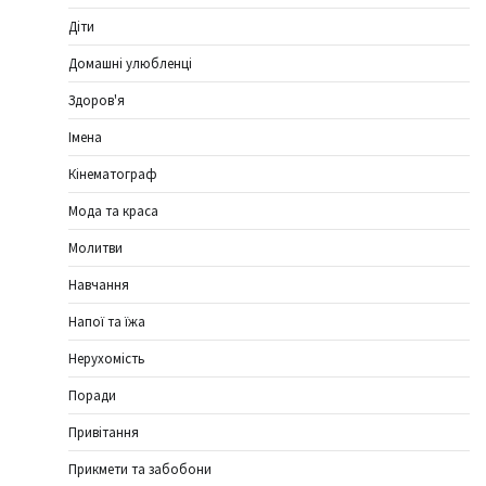
Діти
Домашні улюбленці
Здоров'я
Імена
Кінематограф
Мода та краса
Молитви
Навчання
Напої та їжа
Нерухомість
Поради
Привітання
Прикмети та забобони