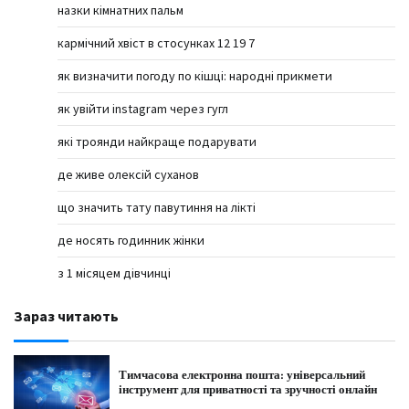
назки кімнатних пальм
кармічний хвіст в стосунках 12 19 7
як визначити погоду по кішці: народні прикмети
як увійти instagram через гугл
які троянди найкраще подарувати
де живе олексій суханов
що значить тату павутиння на лікті
де носять годинник жінки
з 1 місяцем дівчинці
Зараз читають
Тимчасова електронна пошта: універсальний
інструмент для приватності та зручності онлайн