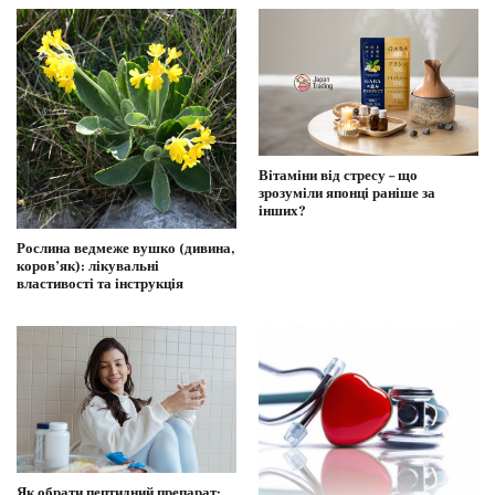
Вітаміни від стресу – що
зрозуміли японці раніше за
інших?
Рослина ведмеже вушко (дивина,
коров’як): лікувальні
властивості та інструкція
Як обрати пептидний препарат: