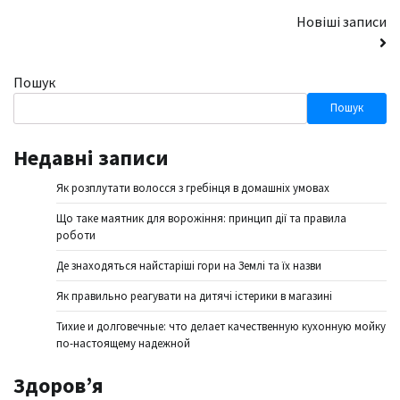
Навігація
Новіші записи
за
Пошук
записами
Пошук
Недавні записи
Як розплутати волосся з гребінця в домашніх умовах
Що таке маятник для ворожіння: принцип дії та правила
роботи
Де знаходяться найстаріші гори на Землі та їх назви
Як правильно реагувати на дитячі істерики в магазині
Тихие и долговечные: что делает качественную кухонную мойку
по-настоящему надежной
Здоров’я