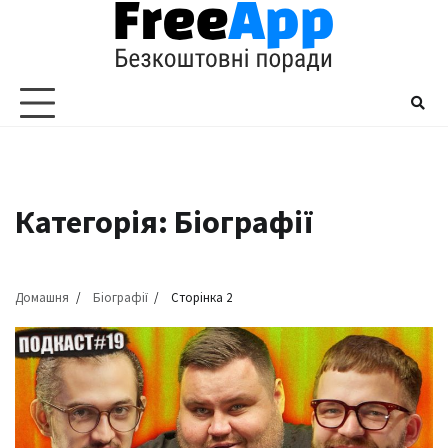
Перейти
до
вмісту
Категорія:
Біографії
Домашня
Біографії
Сторінка 2