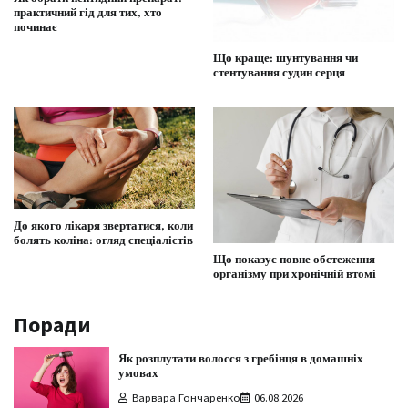
практичний гід для тих, хто
починає
Що краще: шунтування чи
стентування судин серця
До якого лікаря звертатися, коли
болять коліна: огляд спеціалістів
Що показує повне обстеження
організму при хронічній втомі
Поради
Як розплутати волосся з гребінця в домашніх
умовах
Варвара Гончаренко
06.08.2026