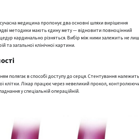
 сучасна медицина пропонує два основні шляхи вирішення
идві методики мають єдину мету — відновити повноцінний
цедур кардинально різняться. Вибір між ними залежить не ли
ій та загальної клінічної картини.
ності
ям полягає в способі доступу до серця. Стентування належит
ної клітки. Лікар працює через невеликий прокол, контролююч
аднання у спеціальній операційній.