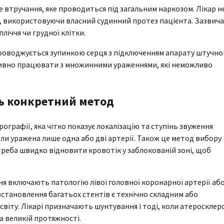
 втручання, яке проводиться під загальним наркозом. Лікар н
ві, використовуючи власний судинний протез пацієнта. Зазвич
ліччя чи грудної клітки.
упроводжується зупинкою серця з підключенням апарату штучно
ктивно працювати з множинними ураженнями, які неможливо
ь конкретний метод
ографії, яка чітко показує локалізацію та ступінь звуження
ли уражена лише одна або дві артерії. Також це метод вибору
треба швидко відновити кровотік у заблокованій зоні, щоб
я включають патологію лівої головної коронарної артерії аб
встановлення багатьох стентів є технічно складним або
віту. Лікарі призначають шунтування і тоді, коли атеросклер
а великій протяжності.