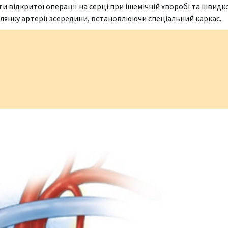
ти відкритої операції на серці при ішемічній хворобі та швидк
ілянку артерії зсередини, встановлюючи спеціальний каркас.