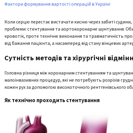
Фактори формування вартості операцій в Україні
Коли серцю перестає вистачати кисню через забиті судини,
проблеми: стентування та аортокоронарне шунтування. Об
кровотік, проте технічне виконання та травматичність про
від бажання пацієнта, а насамперед від стану вінцевих артер
Сутність методів та хірургічні відмін
Головна різниця між коронарним стентуванням та шунтуванн
малоінвазивних процедур, які не потребують розрізів груд
кожен рух за допомогою високоточного рентгенівського обл
Як технічно проходить стентування