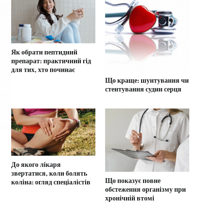
Як обрати пептидний
препарат: практичний гід
для тих, хто починає
Що краще: шунтування чи
стентування судин серця
До якого лікаря
звертатися, коли болять
Що показує повне
коліна: огляд спеціалістів
обстеження організму при
хронічній втомі