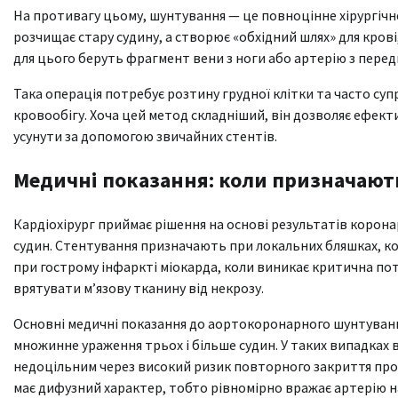
На противагу цьому, шунтування — це повноцінне хірургічне
розчищає стару судину, а створює «обхідний шлях» для кро
для цього беруть фрагмент вени з ноги або артерію з передп
Така операція потребує розтину грудної клітки та часто с
кровообігу. Хоча цей метод складніший, він дозволяє ефе
усунути за допомогою звичайних стентів.
Медичні показання: коли призначают
Кардіохірург приймає рішення на основі результатів коронар
судин. Стентування призначають при локальних бляшках, ко
при гострому інфаркті міокарда, коли виникає критична по
врятувати м’язову тканину від некрозу.
Основні медичні показання до аортокоронарного шунтуванн
множинне ураження трьох і більше судин. У таких випадках 
недоцільним через високий ризик повторного закриття прос
має дифузний характер, тобто рівномірно вражає артерію н