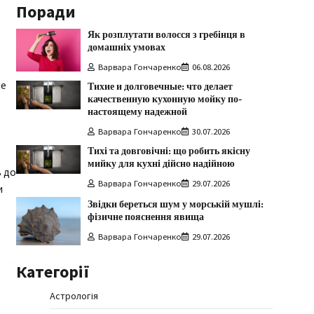
Поради
Як розплутати волосся з гребінця в
домашніх умовах
Варвара Гончаренко
06.08.2026
ше
Тихие и долговечные: что делает
качественную кухонную мойку по-
настоящему надежной
Варвара Гончаренко
30.07.2026
Тихі та довговічні: що робить якісну
мийку для кухні дійсно надійною
ь до
Варвара Гончаренко
29.07.2026
и
Звідки береться шум у морській мушлі:
фізичне пояснення явища
Варвара Гончаренко
29.07.2026
Категорії
Астрологія