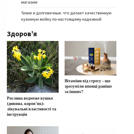
магазині
Тихие и долговечные: что делает качественную
кухонную мойку по-настоящему надежной
Здоров’я
Вітаміни від стресу – що
зрозуміли японці раніше
за інших?
Рослина ведмеже вушко
(дивина, коров’як):
лікувальні властивості та
інструкція