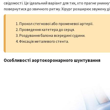
свідомості. Це ідеальний варіант для тих, хто прагне уникну
повернутися до звичного ритму. Хірург розширює звужену д
Прокол стегнової або променевої артерії.
Проведення катетера до серця.
Роздування балона всередині судини.
Фіксація металевого стента.
Особливості аортокоронарного шунтування