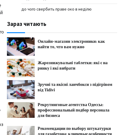
е
до чого свербить праве око в неділю
ай
Зараз читають
го
Онлайн-магазин электроники: как
найти то, что вам нужно
Жарознижувальні таблетки: які є на
ринку і які вибрати
Зручні та якісні ланчбокси з підігрівом
від Tidivi
Рекрутинговые агентства Одессы:
о
профессиональный подбор персонала
для бизнеса
оз
Рекомендации по выбору штукатурки
для газобетона: ключевые особенности