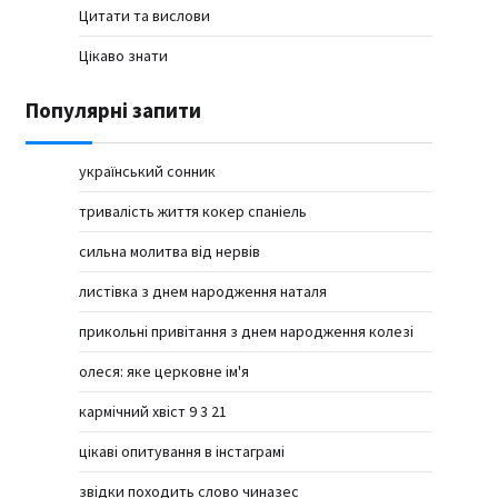
Цитати та вислови
Цікаво знати
Популярні запити
український сонник
тривалість життя кокер спаніель
сильна молитва від нервів
листівка з днем народження наталя
прикольні привітання з днем народження колезі
олеся: яке церковне ім'я
кармічний хвіст 9 3 21
цікаві опитування в інстаграмі
звідки походить слово чиназес