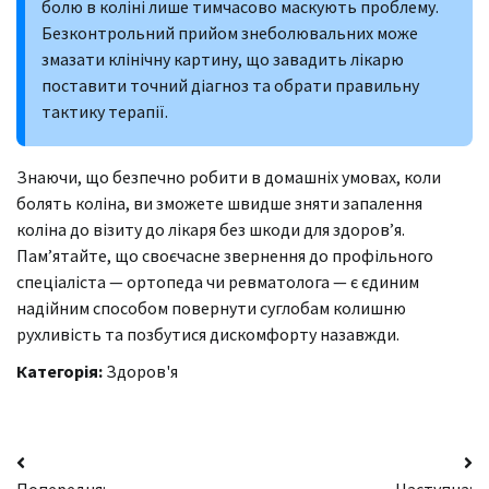
болю в коліні лише тимчасово маскують проблему.
Безконтрольний прийом знеболювальних може
змазати клінічну картину, що завадить лікарю
поставити точний діагноз та обрати правильну
тактику терапії.
Знаючи, що безпечно робити в домашніх умовах, коли
болять коліна, ви зможете швидше зняти запалення
коліна до візиту до лікаря без шкоди для здоров’я.
Пам’ятайте, що своєчасне звернення до профільного
спеціаліста — ортопеда чи ревматолога — є єдиним
надійним способом повернути суглобам колишню
рухливість та позбутися дискомфорту назавжди.
Категорія:
Здоров'я
Навігація