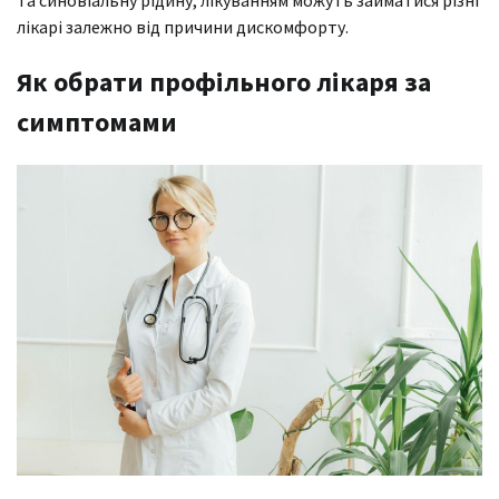
та синовіальну рідину, лікуванням можуть займатися різні
лікарі залежно від причини дискомфорту.
Як обрати профільного лікаря за
симптомами