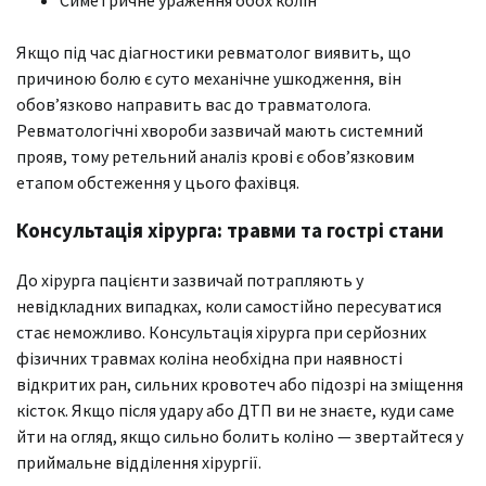
Симетричне ураження обох колін
Якщо під час діагностики ревматолог виявить, що
причиною болю є суто механічне ушкодження, він
обов’язково направить вас до травматолога.
Ревматологічні хвороби зазвичай мають системний
прояв, тому ретельний аналіз крові є обов’язковим
етапом обстеження у цього фахівця.
Консультація хірурга: травми та гострі стани
До хірурга пацієнти зазвичай потрапляють у
невідкладних випадках, коли самостійно пересуватися
стає неможливо. Консультація хірурга при серйозних
фізичних травмах коліна необхідна при наявності
відкритих ран, сильних кровотеч або підозрі на зміщення
кісток. Якщо після удару або ДТП ви не знаєте, куди саме
йти на огляд, якщо сильно болить коліно — звертайтеся у
приймальне відділення хірургії.