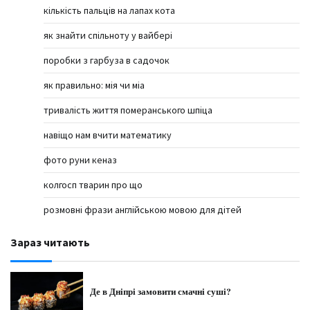
кількість пальців на лапах кота
як знайти спільноту у вайбері
поробки з гарбуза в садочок
як правильно: мія чи міа
тривалість життя померанського шпіца
навіщо нам вчити математику
фото руни кеназ
колгосп тварин про що
розмовні фрази англійською мовою для дітей
Зараз читають
Де в Дніпрі замовити смачні суші?