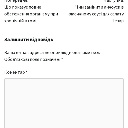
Попередня:
Наступна:
записів
Що показує повне
Чим замінити анчоуси в
обстеження організму при
класичному соусі для салату
хронічній втомі
Цезар
Залишити відповідь
Ваша e-mail адреса не оприлюднюватиметься.
Обов’язкові поля позначені
*
Коментар
*