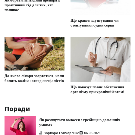
Як обрати пептидний препарат:
практичний гід для тих, хто
починає
Що краще: шунтування чи
стентування судин серця
До якого лікаря звертатися, коли
болять коліна: огляд спеціалістів
Що показує повне обстеження
організму при хронічній втомі
Поради
Як розплутати волосся з гребінця в домашніх
умовах
Варвара Гончаренко
06.08.2026