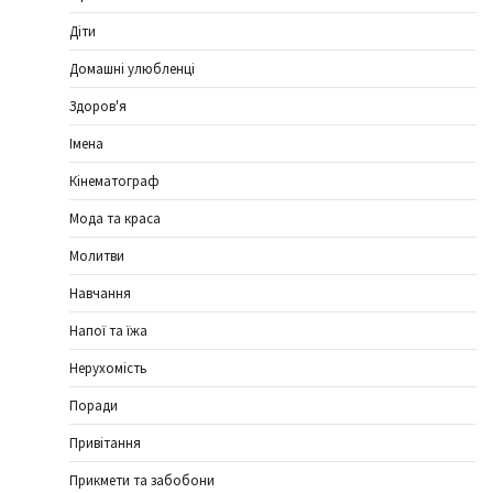
Діти
Домашні улюбленці
Здоров'я
Імена
Кінематограф
Мода та краса
Молитви
Навчання
Напої та їжа
Нерухомість
Поради
Привітання
Прикмети та забобони