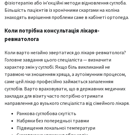
фізіотерапію або ін’єкційні методи відновлення суглоба.
Більшість пацієнтів із хронічними скаргами на коліна
знаходять вирішення проблеми саме в кабінеті ортопеда.
Коли потрібна консультація лікаря-
ревматолога
Коли варто негайно звертатися до лікаря-ревматолога?
Головне завдання цього спеціаліста — визначити
характер змін у суглобі. Якщо біль викликаний не
травмою чи зношенням хряща, а аутоімунним процесом,
саме цей лікар професійно займається запаленням
суглобів. Варто враховувати, що в державних медичних
закладах для візиту часто потрібно отримати
направлення до вузького спеціаліста від сімейного лікаря.
Ранкова суглобова скутість
Набряки без попередньої травми
Підвищення локальної температури