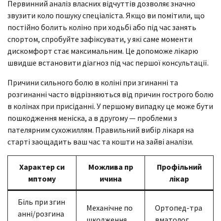
Первинний аналіз власних відчуттів дозволяє значно
звузити коло пошуку спеціаліста. Якщо ви помітили, що
постійно болить коліно при ходьбі або під час занять
спортом, спробуйте зафіксувати, у які саме моменти
дискомфорт стає максимальним. Це допоможе лікарю
швидше встановити діагноз під час першої консультації.
Причини сильного болю в коліні при згинанні та
розгинанні часто відрізняються від причин гострого болю
в колінах при присіданні. У першому випадку це може бути
пошкодження меніска, а в другому — проблеми з
пателярним сухожиллям. Правильний вибір лікаря на
старті заощадить ваш час та кошти на зайві аналізи.
Характер си
Можлива пр
Профільний
мптому
ичина
лікар
Біль при згин
Механічне по
Ортопед-тра
анні/розгина
шкодження
вматолог