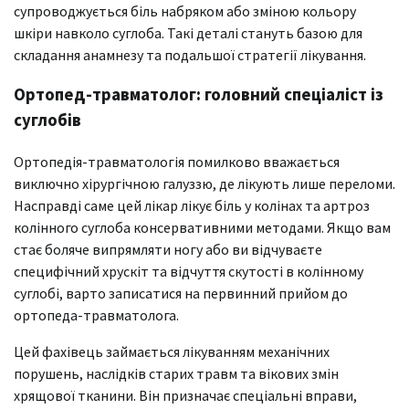
супроводжується біль набряком або зміною кольору
шкіри навколо суглоба. Такі деталі стануть базою для
складання анамнезу та подальшої стратегії лікування.
Ортопед-травматолог: головний спеціаліст із
суглобів
Ортопедія-травматологія помилково вважається
виключно хірургічною галуззю, де лікують лише переломи.
Насправді саме цей лікар лікує біль у колінах та артроз
колінного суглоба консервативними методами. Якщо вам
стає боляче випрямляти ногу або ви відчуваєте
специфічний хрускіт та відчуття скутості в колінному
суглобі, варто записатися на первинний прийом до
ортопеда-травматолога.
Цей фахівець займається лікуванням механічних
порушень, наслідків старих травм та вікових змін
хрящової тканини. Він призначає спеціальні вправи,