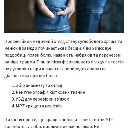
Професійний медичний огляд стану суглобового хряща та
менісків завжди починається з бесіди. Лікар з’ясовує
подробиці появи болю, наявність набряків та перенесені
раніше травми. Тільки після фізикального огляду та тестів
на рухливість призначається попередня апаратна
діагностика причин болю.
Збір анамнезу та огляд
Рентгенографія кісткових тканин
УЗД для перевірки зв’язок
МРТ хряща та менісків
Питання про те, що краще зробити — рентген чи МРТ
колінного суглоба, вирішує виключно лікар. Не