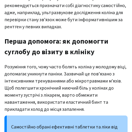
рекомендується призначати собі діагностику самостійно,
адже, наприклад, ультразвукове дослідження коліна для
перевірки стану зв’язок може бути інформативнішим за
рентген у певних випадках.
Перша допомога: як допомогти
суглобу до візиту в клініку
Розуміння того, чому часто болять коліна у молодому віці,
допомагає уникнути паніки. Зазвичай це пов’язано з
інтенсивними тренуваннями або мікротравмами м’язів.
Щоб полегшити хронічний ниючий біль у колінах до
моменту зустрічі з лікарем, варто обмежити
навантаження, використати еластичний бинт та
прикладати холод до місця запалення.
Самостійно обрані ефективні таблетки та ліки від