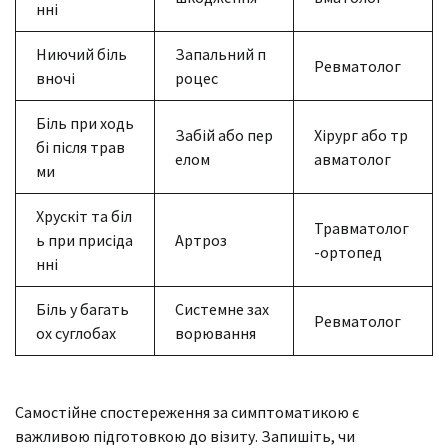
нні
Ниючий біль
Запальний п
Ревматолог
вночі
роцес
Біль при ходь
Забій або пер
Хірург або тр
бі після трав
елом
авматолог
ми
Хрускіт та біл
Травматолог
ь при присіда
Артроз
-ортопед
нні
Біль у багать
Системне зах
Ревматолог
ох суглобах
ворювання
Самостійне спостереження за симптоматикою є
важливою підготовкою до візиту. Запишіть, чи