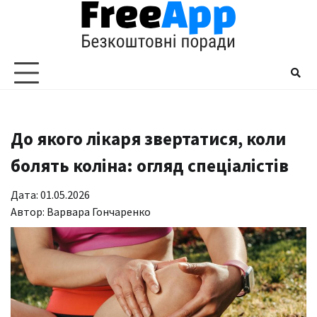
Перейти
до
вмісту
До якого лікаря звертатися, коли
болять коліна: огляд спеціалістів
Дата: 01.05.2026
Автор:
Варвара Гончаренко