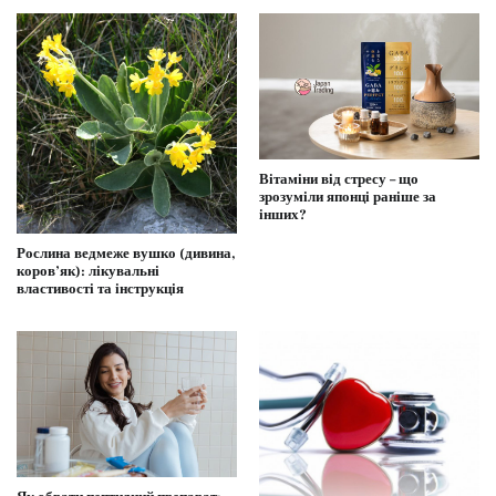
Вітаміни від стресу – що
зрозуміли японці раніше за
інших?
Рослина ведмеже вушко (дивина,
коров’як): лікувальні
властивості та інструкція