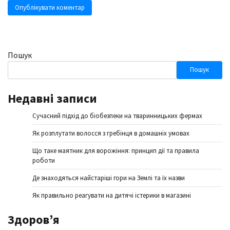
Пошук
Пошук
Недавні записи
Сучасний підхід до біобезпеки на тваринницьких фермах
Як розплутати волосся з гребінця в домашніх умовах
Що таке маятник для ворожіння: принцип дії та правила
роботи
Де знаходяться найстаріші гори на Землі та їх назви
Як правильно реагувати на дитячі істерики в магазині
Здоров’я