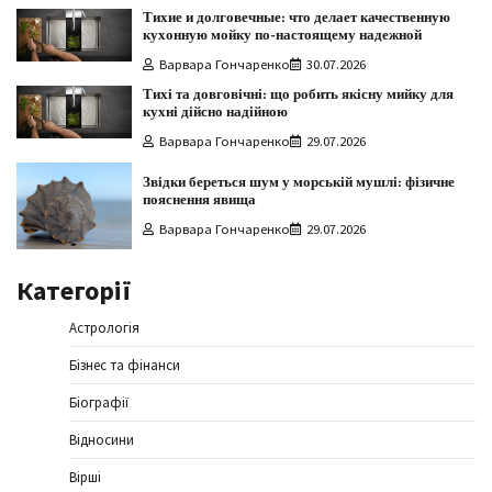
Тихие и долговечные: что делает качественную
кухонную мойку по-настоящему надежной
Варвара Гончаренко
30.07.2026
Тихі та довговічні: що робить якісну мийку для
кухні дійсно надійною
Варвара Гончаренко
29.07.2026
Звідки береться шум у морській мушлі: фізичне
пояснення явища
Варвара Гончаренко
29.07.2026
Категорії
Астрологія
Бізнес та фінанси
Біографії
Відносини
Вірші