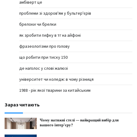
амбіверт це
проблеми зі здоров'ям у бультер'єрів
брелоки чи брелки
як зробити гифку в тг на айфоні
фразеологізми про голову
що робити при тиску 150
де наголос у слові жалюзі
університет чи коледж: в чому різниця
1988 - рік якої тварини за китайським
Зараз читають
Чому натяжні стелі — найкращий вибір для
вашого інтер’єру?