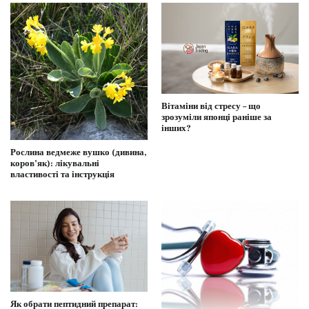
Вітаміни від стресу – що
зрозуміли японці раніше за
інших?
Рослина ведмеже вушко (дивина,
коров’як): лікувальні
властивості та інструкція
Як обрати пептидний препарат: