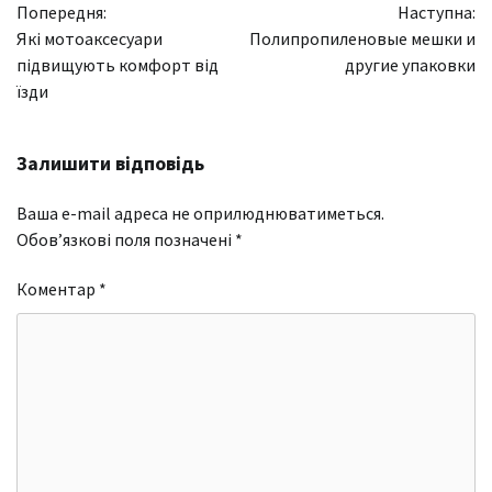
Попередня:
Наступна:
записів
Які мотоаксесуари
Полипропиленовые мешки и
підвищують комфорт від
другие упаковки
їзди
Залишити відповідь
Ваша e-mail адреса не оприлюднюватиметься.
Обов’язкові поля позначені
*
Коментар
*