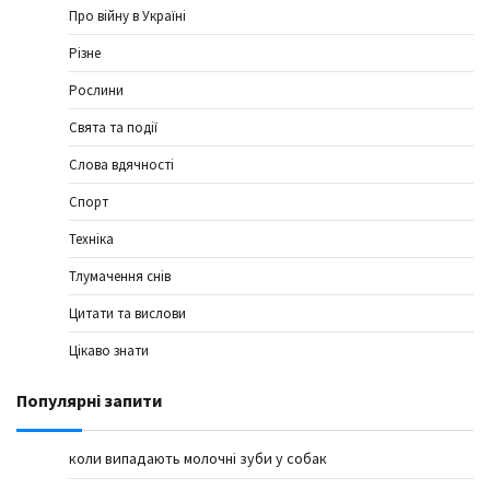
Про війну в Україні
Різне
Рослини
Свята та події
Слова вдячності
Спорт
Техніка
Тлумачення снів
Цитати та вислови
Цікаво знати
Популярні запити
коли випадають молочні зуби у собак