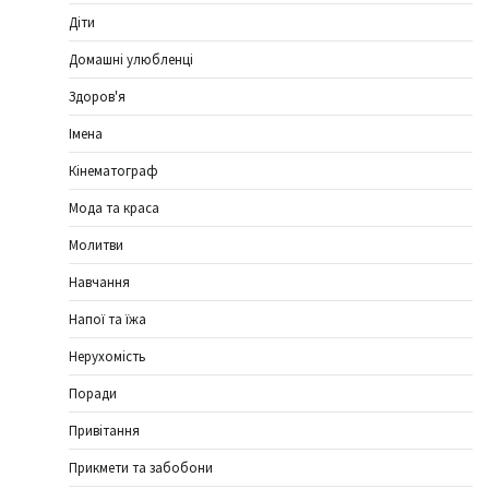
Діти
Домашні улюбленці
Здоров'я
Імена
Кінематограф
Мода та краса
Молитви
Навчання
Напої та їжа
Нерухомість
Поради
Привітання
Прикмети та забобони