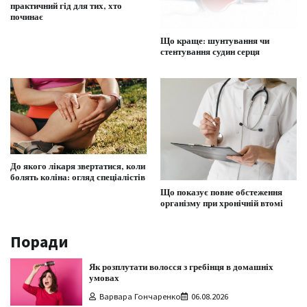
практичний гід для тих, хто
починає
Що краще: шунтування чи
стентування судин серця
До якого лікаря звертатися, коли
болять коліна: огляд спеціалістів
Що показує повне обстеження
організму при хронічній втомі
Поради
Як розплутати волосся з гребінця в домашніх
умовах
Варвара Гончаренко
06.08.2026