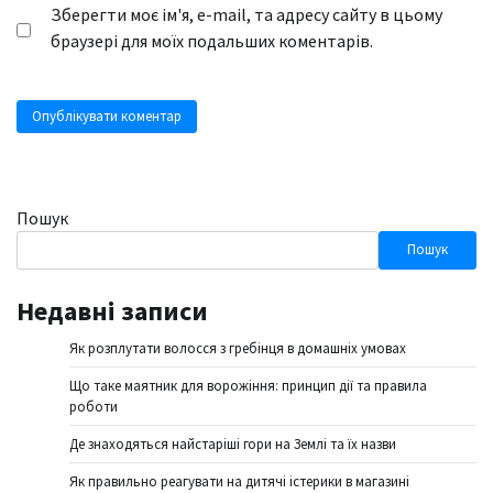
Зберегти моє ім'я, e-mail, та адресу сайту в цьому
браузері для моїх подальших коментарів.
Пошук
Пошук
Недавні записи
Як розплутати волосся з гребінця в домашніх умовах
Що таке маятник для ворожіння: принцип дії та правила
роботи
Де знаходяться найстаріші гори на Землі та їх назви
Як правильно реагувати на дитячі істерики в магазині