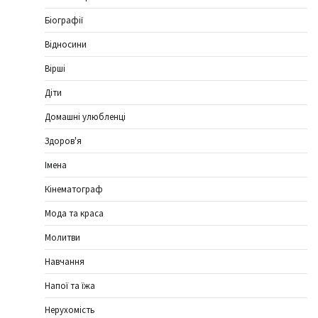
Біографії
Відносини
Вірші
Діти
Домашні улюбленці
Здоров'я
Імена
Кінематограф
Мода та краса
Молитви
Навчання
Напої та їжа
Нерухомість