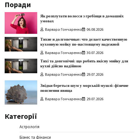
Поради
Як розплутати волосся з гребінця в домашніх
умовах
Варвара Гончаренко
06.08.2026
Тихие и долговечные: что делает качественную
кухонную мойку по-настоящему надежной
Варвара Гончаренко
30.07.2026
Тихі та довговічні: що робить якісну мийку для
кухні дійсно надійною
Варвара Гончаренко
29.07.2026
Звідки береться шум у морській мушлі: фізичне
пояснення явища
Варвара Гончаренко
29.07.2026
Категорії
Астрологія
Бізнес та фінанси