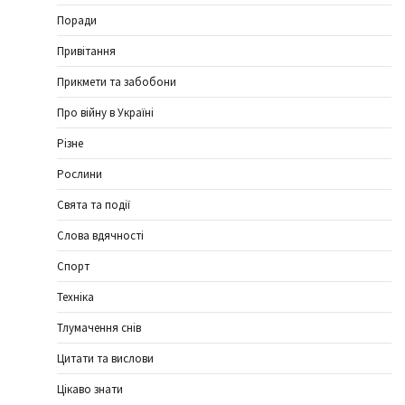
Поради
Привітання
Прикмети та забобони
Про війну в Україні
Різне
Рослини
Свята та події
Слова вдячності
Спорт
Техніка
Тлумачення снів
Цитати та вислови
Цікаво знати