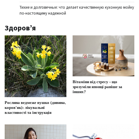
Тихие и долговечные: что делает качественную кухонную мойку
по-настоящему надежной
Здоров’я
Вітаміни від стресу – що
зрозуміли японці раніше за
інших?
Рослина ведмеже вушко (дивина,
коров’як): лікувальні
властивості та інструкція