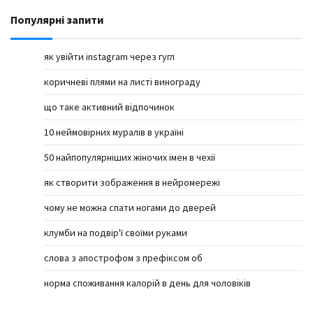
Популярні запити
як увійти instagram через гугл
коричневі плями на листі винограду
що таке активний відпочинок
10 неймовірних муралів в україні
50 найпопулярніших жіночих імен в чехії
як створити зображення в нейромережі
чому не можна спати ногами до дверей
клумби на подвір'ї своїми руками
слова з апострофом з префіксом об
норма споживання калорій в день для чоловіків