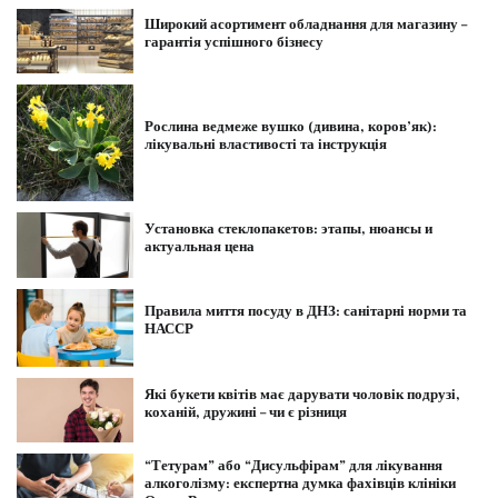
Широкий асортимент обладнання для магазину –
гарантія успішного бізнесу
Рослина ведмеже вушко (дивина, коров’як):
лікувальні властивості та інструкція
Установка стеклопакетов: этапы, нюансы и
актуальная цена
Правила миття посуду в ДНЗ: санітарні норми та
НАССР
Які букети квітів має дарувати чоловік подрузі,
коханій, дружині – чи є різниця
“Тетyрам” або “Дисульфірам” для лікування
алкоголізму: експертна думка фахівців клініки