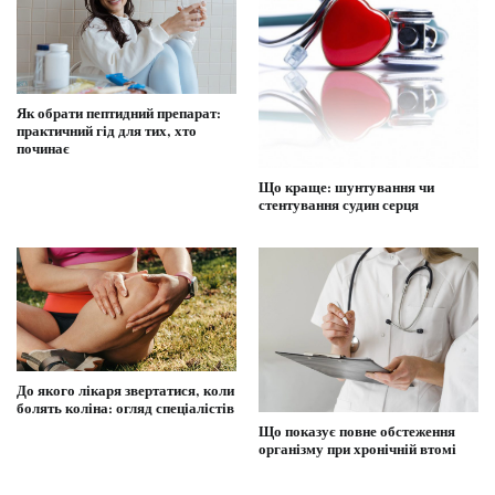
Як обрати пептидний препарат:
практичний гід для тих, хто
починає
Що краще: шунтування чи
стентування судин серця
До якого лікаря звертатися, коли
болять коліна: огляд спеціалістів
Що показує повне обстеження
організму при хронічній втомі