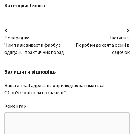
Категорія:
Техніка
Навігація
Попередня:
Наступна:
записів
Чим та як вивести фарбу з
Поробки до свята осені в
одягу: 10 практичних порад
садочок
Залишити відповідь
Ваша e-mail адреса не оприлюднюватиметься.
Обов’язкові поля позначені
*
Коментар
*