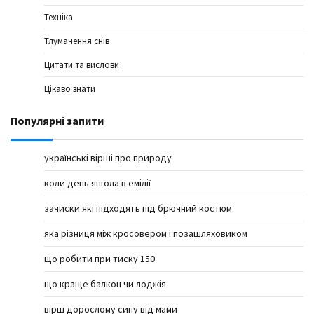
Техніка
Тлумачення снів
Цитати та вислови
Цікаво знати
Популярні запити
українські вірші про природу
коли день янгола в емілії
зачиски які підходять під брючний костюм
яка різниця між кросовером і позашляховиком
що робити при тиску 150
що краще балкон чи лоджія
вірш дорослому сину від мами