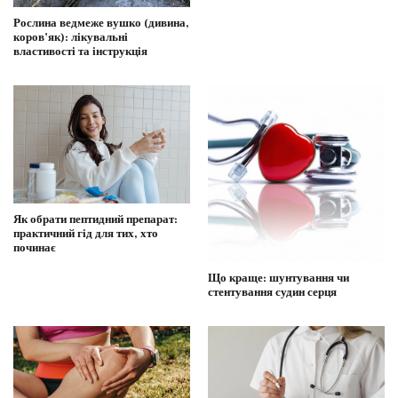
Рослина ведмеже вушко (дивина,
коров’як): лікувальні
властивості та інструкція
Як обрати пептидний препарат:
практичний гід для тих, хто
починає
Що краще: шунтування чи
стентування судин серця