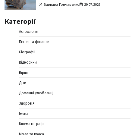
Варвара Гончаренко
29.07.2026
Категорії
Астрологія
Бізнес та фінанси
Біографії
Відносини
Вірші
Діти
Домашні улюбленці
Здоров'я
Імена
Кінематограф
Мода та краса