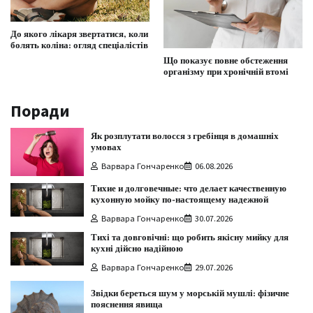
До якого лікаря звертатися, коли
болять коліна: огляд спеціалістів
Що показує повне обстеження
організму при хронічній втомі
Поради
Як розплутати волосся з гребінця в домашніх
умовах
Варвара Гончаренко
06.08.2026
Тихие и долговечные: что делает качественную
кухонную мойку по-настоящему надежной
Варвара Гончаренко
30.07.2026
Тихі та довговічні: що робить якісну мийку для
кухні дійсно надійною
Варвара Гончаренко
29.07.2026
Звідки береться шум у морській мушлі: фізичне
пояснення явища