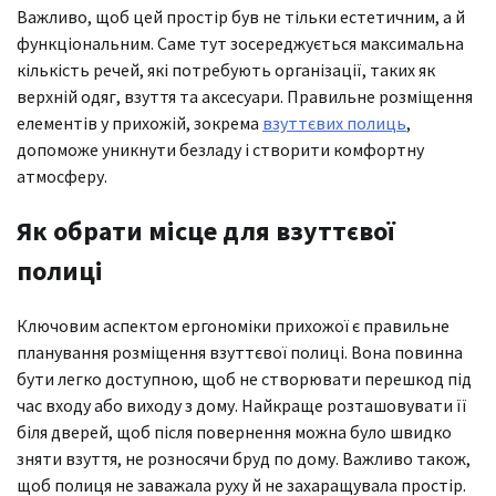
Важливо, щоб цей простір був не тільки естетичним, а й
функціональним. Саме тут зосереджується максимальна
кількість речей, які потребують організації, таких як
верхній одяг, взуття та аксесуари. Правильне розміщення
елементів у прихожій, зокрема
взуттєвих полиць
,
допоможе уникнути безладу і створити комфортну
атмосферу.
Як обрати місце для взуттєвої
полиці
Ключовим аспектом ергономіки прихожої є правильне
планування розміщення взуттєвої полиці. Вона повинна
бути легко доступною, щоб не створювати перешкод під
час входу або виходу з дому. Найкраще розташовувати її
біля дверей, щоб після повернення можна було швидко
зняти взуття, не розносячи бруд по дому. Важливо також,
щоб полиця не заважала руху й не захаращувала простір.