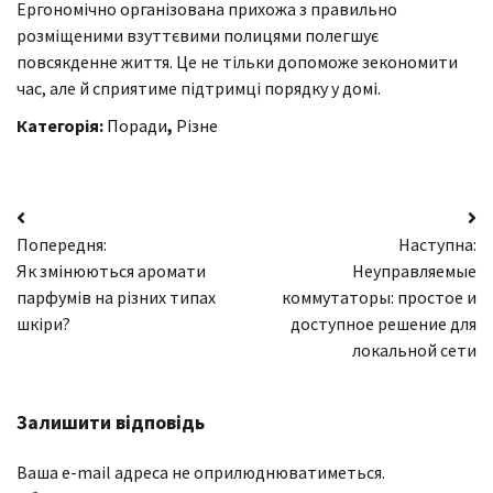
Ергономічно організована прихожа з правильно
розміщеними взуттєвими полицями полегшує
повсякденне життя. Це не тільки допоможе зекономити
час, але й сприятиме підтримці порядку у домі.
Категорія:
Поради
,
Різне
Навігація
Попередня:
Наступна:
записів
Як змінюються аромати
Неуправляемые
парфумів на різних типах
коммутаторы: простое и
шкіри?
доступное решение для
локальной сети
Залишити відповідь
Ваша e-mail адреса не оприлюднюватиметься.