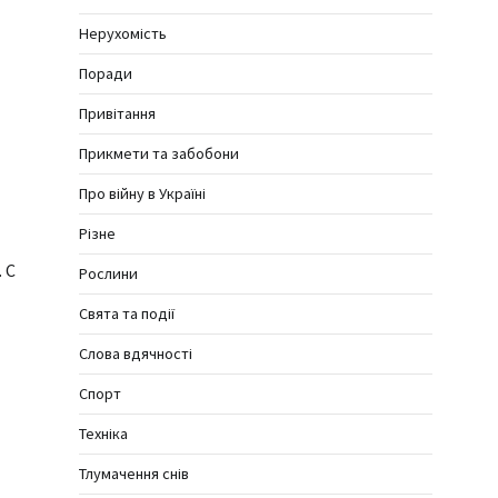
Нерухомість
Поради
Привітання
Прикмети та забобони
Про війну в Україні
Різне
 С
Рослини
Свята та події
Слова вдячності
Спорт
Техніка
Тлумачення снів