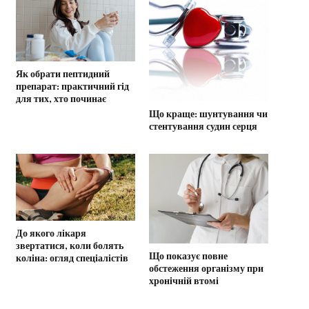
Як обрати пептидний
препарат: практичний гід
для тих, хто починає
Що краще: шунтування чи
стентування судин серця
До якого лікаря
звертатися, коли болять
Що показує повне
коліна: огляд спеціалістів
обстеження організму при
хронічній втомі