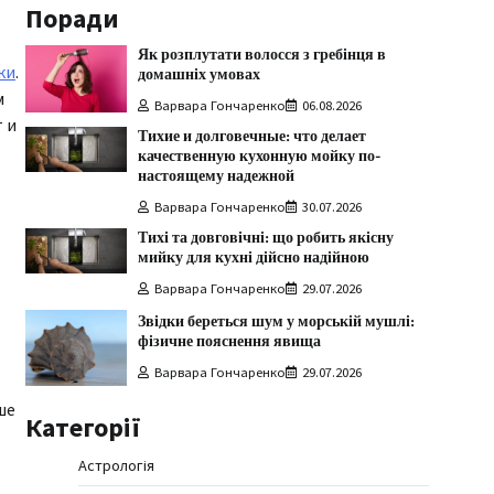
Поради
Як розплутати волосся з гребінця в
ки
.
домашніх умовах
м
Варвара Гончаренко
06.08.2026
 и
Тихие и долговечные: что делает
качественную кухонную мойку по-
настоящему надежной
Варвара Гончаренко
30.07.2026
Тихі та довговічні: що робить якісну
мийку для кухні дійсно надійною
Варвара Гончаренко
29.07.2026
Звідки береться шум у морській мушлі:
фізичне пояснення явища
Варвара Гончаренко
29.07.2026
ше
Категорії
Астрологія