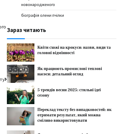
новонародженого
біографія олени пчілки
ого
Зараз читають
Квіти схожі на крокуси: назви, види та
головні відмінності
Як працюють промислові теплові
насоси: детальний огляд
иту
5 трендів весни 2025: стильні ідеї
сезону
Переклад тексту без випадковостей: як
отримати результат, який можна
сміливо використовувати