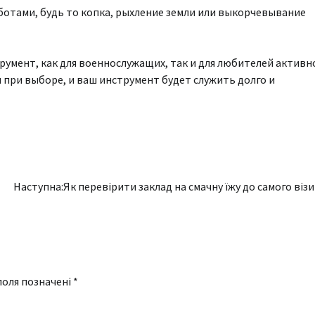
аботами, будь то копка, рыхление земли или выкорчевывание
умент, как для военнослужащих, так и для любителей активн
при выборе, и ваш инструмент будет служить долго и
Наступна:
Як перевірити заклад на смачну їжу до самого віз
поля позначені
*