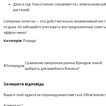
Дача и сад: Они отлично справляются с земельными р
растений.
Сапёрные лопатки — это действительно незаменимый инстр
отдыха. Не забывайте учитывать все предложенные советы 
эффективно!
Категорія:
Поради
Навігація
Сравнение оверлоков разных брендов: какой
Попередня:
выбрать для швейного бизнеса?
записів
Залишити відповідь
Ваша e-mail адреса не оприлюднюватиметься.
Обов’язкові 
Коментар
*