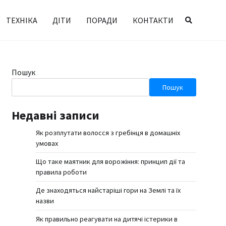
ТЕХНІКА
ДІТИ
ПОРАДИ
КОНТАКТИ
Пошук
Пошук
Недавні записи
Як розплутати волосся з гребінця в домашніх
умовах
Що таке маятник для ворожіння: принцип дії та
правила роботи
Де знаходяться найстаріші гори на Землі та їх
назви
Як правильно реагувати на дитячі істерики в