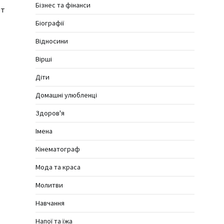
Бізнес та фінанси
ет
Біографії
Відносини
Вірші
Діти
Домашні улюбленці
Здоров'я
Імена
Кінематограф
Мода та краса
Молитви
Навчання
Напої та їжа