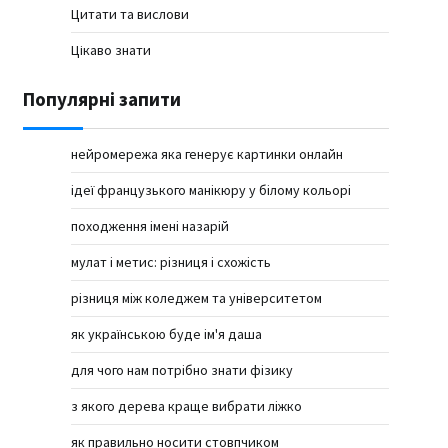
Цитати та вислови
Цікаво знати
Популярні запити
нейромережа яка генерує картинки онлайн
ідеї французького манікюру у білому кольорі
походження імені назарій
мулат і метис: різниця і схожість
різниця між коледжем та університетом
як українською буде ім'я даша
для чого нам потрібно знати фізику
з якого дерева краще вибрати ліжко
як правильно носити стовпчиком