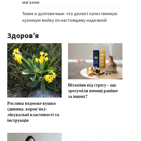
магазині
Тихие и долговечные: что делает качественную
кухонную мойку по-настоящему надежной
Здоров’я
Вітаміни від стресу – що
зрозуміли японці раніше
за інших?
Рослина ведмеже вушко
(дивина, коров’як):
лікувальні властивості та
інструкція