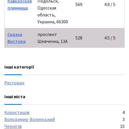
Кавказская
Подольск,
569
4.9 / 5
пленница
Одесская
область,
Украина, 66300
Сказка
проспект
528
4.5 / 5
Востока
Шевченка, 13А
Інші категорії
Ресторан
Інші міста
Коростишів
4
Володимир-Волинський
3
Чернігів
15