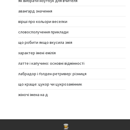
як вибрати ноутбук для вчителя
авангард значення
вірші про кольори веселки
словосполучення приклади
що робити якщо вкусила змія
характер імені емілія
латте і капучино: основні відмінності
лабрадор і ґолден-ретривер: різниця
що краще: цукор чи цукрозамінник
жіночі імена на д