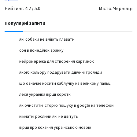
Рейтинг: 4.2 / 5.0
Місто: Чернівці
Популярні запити
які собаки не вміють плавати
сон в понеділок зранку
нейромережа для створення картинок
якого кольору подарувати дівчині троянди
що означає носити каблучку на великому пальці
леся українка вірші короткі
як очистити історію пошуку в google на телефоні
кімнатні рослини які не цвітуть
вірші про кохання українською мовою