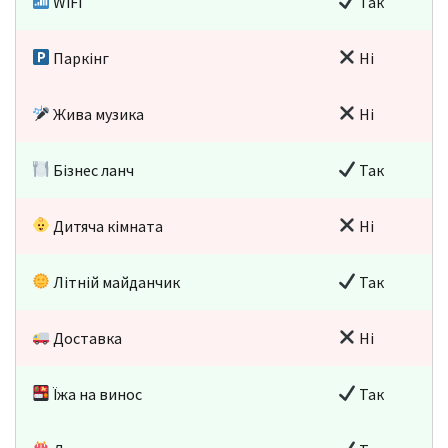
WiFi
Так
Паркінг
Ні
Жива музика
Ні
Бізнес ланч
Так
Дитяча кімната
Ні
Літній майданчик
Так
Доставка
Ні
Їжа на винос
Так