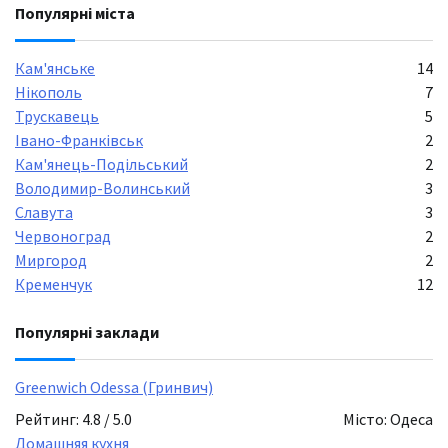
Популярні міста
Кам'янське
14
Нікополь
7
Трускавець
5
Івано-Франківськ
2
Кам'янець-Подільський
2
Володимир-Волинський
3
Славута
3
Червоноград
2
Миргород
2
Кременчук
12
Популярні заклади
Greenwich Odessa (Гринвич)
Рейтинг: 4.8 / 5.0
Місто: Одеса
Домашняя кухня