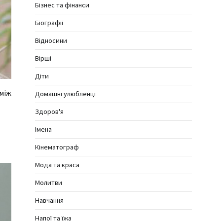
Бізнес та фінанси
Біографії
Відносини
Вірші
Діти
 між
Домашні улюбленці
Здоров'я
Імена
Кінематограф
Мода та краса
Молитви
Навчання
Напої та їжа