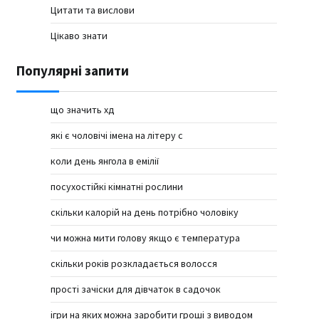
Цитати та вислови
Цікаво знати
Популярні запити
що значить хд
які є чоловічі імена на літеру с
коли день янгола в емілії
посухостійкі кімнатні рослини
скільки калорій на день потрібно чоловіку
чи можна мити голову якщо є температура
скільки років розкладається волосся
прості зачіски для дівчаток в садочок
ігри на яких можна заробити гроші з виводом