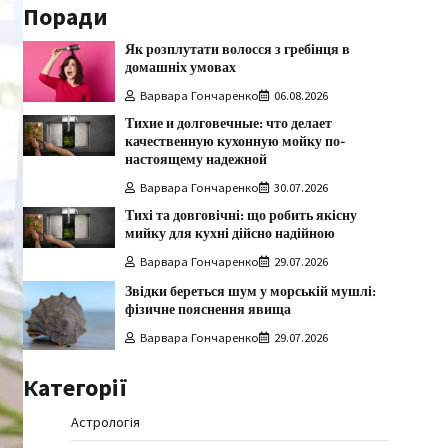
Поради
Як розплутати волосся з гребінця в
домашніх умовах
Варвара Гончаренко
06.08.2026
Тихие и долговечные: что делает
качественную кухонную мойку по-
настоящему надежной
Варвара Гончаренко
30.07.2026
Тихі та довговічні: що робить якісну
мийку для кухні дійсно надійною
Варвара Гончаренко
29.07.2026
Звідки береться шум у морській мушлі:
фізичне пояснення явища
Варвара Гончаренко
29.07.2026
Категорії
Астрологія