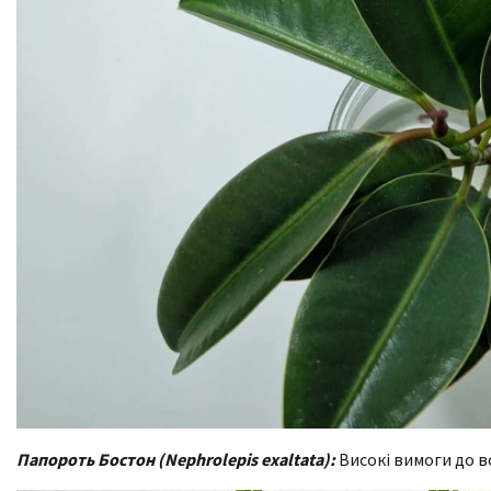
Папороть Бостон (Nephrolepis exaltata):
Високі вимоги до во