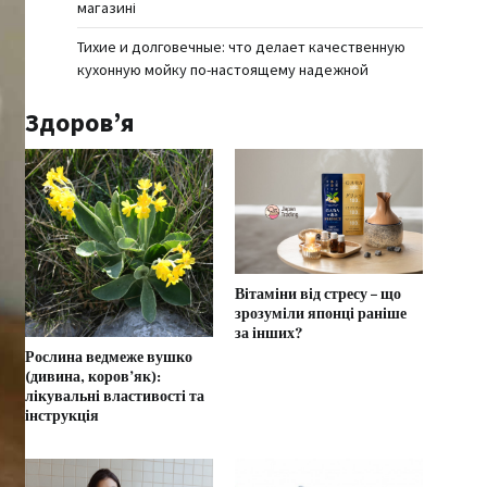
магазині
Тихие и долговечные: что делает качественную
кухонную мойку по-настоящему надежной
Здоров’я
Вітаміни від стресу – що
зрозуміли японці раніше
за інших?
Рослина ведмеже вушко
(дивина, коров’як):
лікувальні властивості та
інструкція