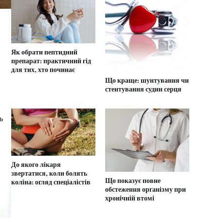
Як обрати пептидний
препарат: практичний гід
для тих, хто починає
Що краще: шунтування чи
стентування судин серця
ь
До якого лікаря
звертатися, коли болять
Що показує повне
коліна: огляд спеціалістів
обстеження організму при
хронічній втомі