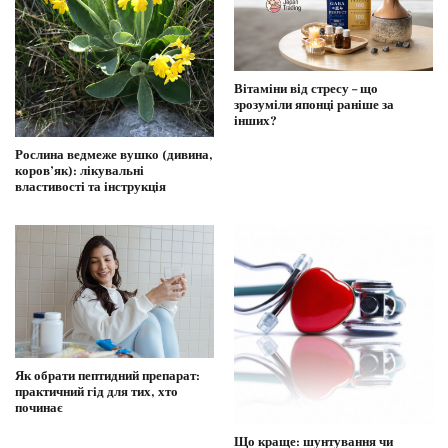
Вітаміни від стресу – що
зрозуміли японці раніше за
інших?
Рослина ведмеже вушко (дивина,
коров’як): лікувальні
властивості та інструкція
Як обрати пептидний препарат:
практичний гід для тих, хто
починає
Що краще: шунтування чи