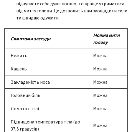
відчуваєте себе дуже погано, то краще утриматися
від миття голови. Це дозволить вам заощадити сили
та швидше одужати.
Можна мити
Симптоми застуди
голову
Нежить
Можна
Кашель
Можна
Закладеність носа
Можна
Головний біль
Можна
Ломота в тілі
Можна
Підвищена температура тіла (до
Можна
37,5 градусів)