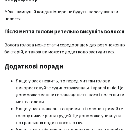
М’які шампуні й кондиціонери не будуть пересушувати
волосся.
Після миття голови ретельно висушіть волосся
Волога голова може стати середовищем для розмноження
бактерій, а також ви можете додатково застудитися.
Додаткові поради
Якщо у вас є нежить, то перед миттям голови
використовуйте судинозвужувальні краплі в ніс. Це
допоможе зменшити закладеність носа і полегшити
миття голови.
Якщо у вас є кашель, то при митті голови тримайте
голову нижче рівня грудей. Це допоможе уникнути
потрапляння води в носоглотку.
Якщо у вас є підвищена температура тіла, то мийте