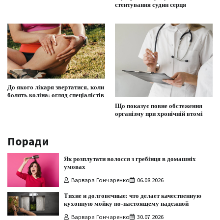
стентування судин серця
До якого лікаря звертатися, коли
болять коліна: огляд спеціалістів
Що показує повне обстеження
організму при хронічній втомі
Поради
Як розплутати волосся з гребінця в домашніх
умовах
Варвара Гончаренко
06.08.2026
Тихие и долговечные: что делает качественную
кухонную мойку по-настоящему надежной
Варвара Гончаренко
30.07.2026