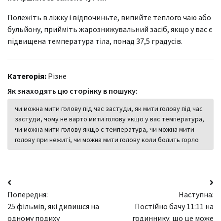
Полежіть в ліжку і відпочиньте, випийте теплого чаю або
бульйону, прийміть жарознижувальний засіб, якщо у вас є
підвищена температура тіла, понад 37,5 градусів.
Категорія:
Різне
Як знаходять цю сторінку в пошуку:
чи можна мити голову під час застуди, як мити голову під час
застуди, чому не варто мити голову якщо у вас температура,
чи можна мити голову якщо є температура, чи можна мити
голову при нежиті, чи можна мити голову коли болить горло
Навігація
Попередня:
Наступна:
записів
25 фільмів, які дивишся на
Постійно бачу 11:11 на
одному подиху
годиннику: що це може