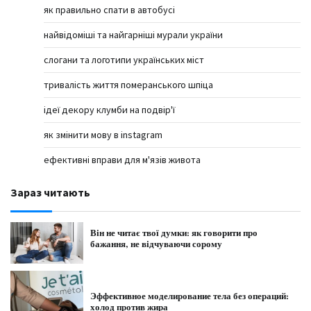
як правильно спати в автобусі
найвідоміші та найгарніші мурали україни
слогани та логотипи українських міст
тривалість життя померанського шпіца
ідеї декору клумби на подвір'ї
як змінити мову в instagram
ефективні вправи для м'язів живота
Зараз читають
Він не читає твої думки: як говорити про
бажання, не відчуваючи сорому
Эффективное моделирование тела без операций:
холод против жира