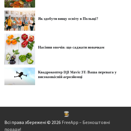
Як здобути вищу освіту в Польщі?
Насіння овочів: що саджати новачкам
Квадрокоптер DJI Mavic 3T: Ваша перевага у
високоякісній аерозйомці
Всі права збережені © 2026
FreeApp – Безкоштовні
поради!