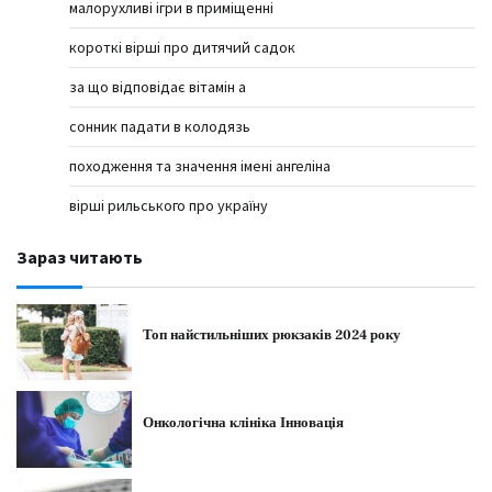
малорухливі ігри в приміщенні
короткі вірші про дитячий садок
за що відповідає вітамін а
сонник падати в колодязь
походження та значення імені ангеліна
вірші рильського про україну
Зараз читають
Топ найстильніших рюкзаків 2024 року
Онкологічна клініка Інновація