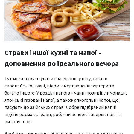
Страви іншої кухні та напої –
доповнення до ідеального вечора
Тут можна скуштувати і насмачнішу піцу, салати
європейської кухні, відомі американські бургери та
багато іншого. У розділі напоїв – чайні позиції, лимонади,
японські газовані напої, а також алкогольні напої, що
пасують до азійських страв. Добре підібраний напій
підсилює смак страви, роблячи вечерю завершеною та
витонченою.
Зробити замовлення або відвідати заклад можна через