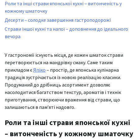
Роли та інші страви японської кухні – витонченість у
кожному шматочку
Десерти – солодке завершення гастроподорожі
Страви іншої кухні та напої – доповнення до ідеального
вечора
У гастрономії існують місця, де кожен шматок страви
перетворюється на мандрівку смаку. Саме таким
прикладом є
Япіко
– простір, де японська кулінарна
традиція зустрічається із новою реалізацію класики.
Продуманий до дрібниць асортимент дозволяє
насолодитися багатством текстур, ароматів і технік
приготування, створюючи враження від страви, що
залишаються в пам’яті надовго.
Роли та інші страви японської кухні
– витонченість у кожному шматочку