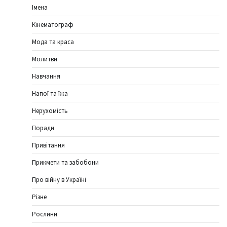
Імена
Кінематограф
Мода та краса
Молитви
Навчання
Напої та їжа
Нерухомість
Поради
Привітання
Прикмети та забобони
Про війну в Україні
Різне
Рослини