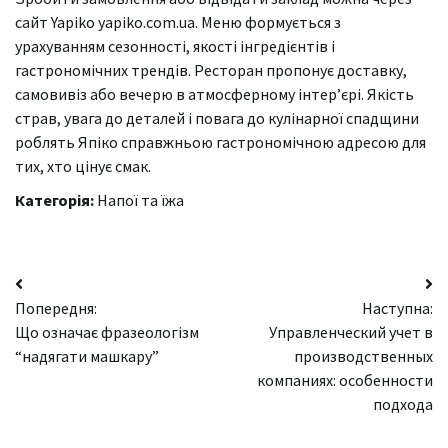
сайт Yapiko yapiko.com.ua. Меню формується з
урахуванням сезонності, якості інгредієнтів і
гастрономічних трендів. Ресторан пропонує доставку,
самовивіз або вечерю в атмосферному інтер’єрі. Якість
страв, увага до деталей і повага до кулінарної спадщини
роблять Япіко справжньою гастрономічною адресою для
тих, хто цінує смак.
Категорія:
Напої та їжа
Навігація
Попередня:
Наступна:
записів
Що означає фразеологізм
Управленческий учет в
“надягати машкару”
производственных
компаниях: особенности
подхода