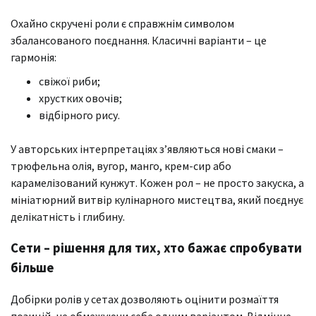
Охайно скручені роли є справжнім символом
збалансованого поєднання. Класичні варіанти – це
гармонія:
свіжої риби;
хрустких овочів;
відбірного рису.
У авторських інтерпретаціях з’являються нові смаки –
трюфельна олія, вугор, манго, крем-сир або
карамелізований кунжут. Кожен рол – не просто закуска, а
мініатюрний витвір кулінарного мистецтва, який поєднує
делікатність і глибину.
Сети – рішення для тих, хто бажає спробувати
більше
Добірки ролів у сетах дозволяють оцінити розмаїття