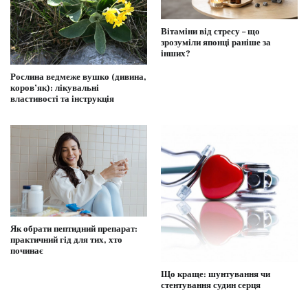
Вітаміни від стресу – що
зрозуміли японці раніше за
інших?
Рослина ведмеже вушко (дивина,
коров’як): лікувальні
властивості та інструкція
Як обрати пептидний препарат:
практичний гід для тих, хто
починає
Що краще: шунтування чи
стентування судин серця