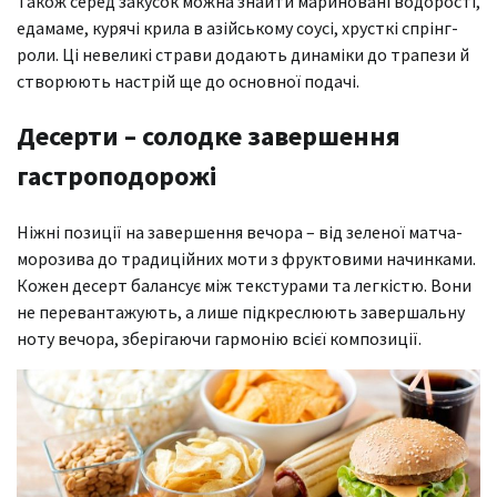
Також серед закусок можна знайти мариновані водорості,
едамаме, курячі крила в азійському соусі, хрусткі спрінг-
роли. Ці невеликі страви додають динаміки до трапези й
створюють настрій ще до основної подачі.
Десерти – солодке завершення
гастроподорожі
Ніжні позиції на завершення вечора – від зеленої матча-
морозива до традиційних моти з фруктовими начинками.
Кожен десерт балансує між текстурами та легкістю. Вони
не перевантажують, а лише підкреслюють завершальну
ноту вечора, зберігаючи гармонію всієї композиції.