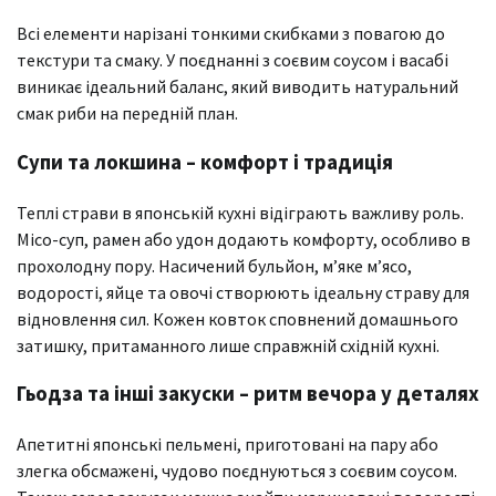
Всі елементи нарізані тонкими скибками з повагою до
текстури та смаку. У поєднанні з соєвим соусом і васабі
виникає ідеальний баланс, який виводить натуральний
смак риби на передній план.
Супи та локшина – комфорт і традиція
Теплі страви в японській кухні відіграють важливу роль.
Місо-суп, рамен або удон додають комфорту, особливо в
прохолодну пору. Насичений бульйон, м’яке м’ясо,
водорості, яйце та овочі створюють ідеальну страву для
відновлення сил. Кожен ковток сповнений домашнього
затишку, притаманного лише справжній східній кухні.
Гьодза та інші закуски – ритм вечора у деталях
Апетитні японські пельмені, приготовані на пару або
злегка обсмажені, чудово поєднуються з соєвим соусом.