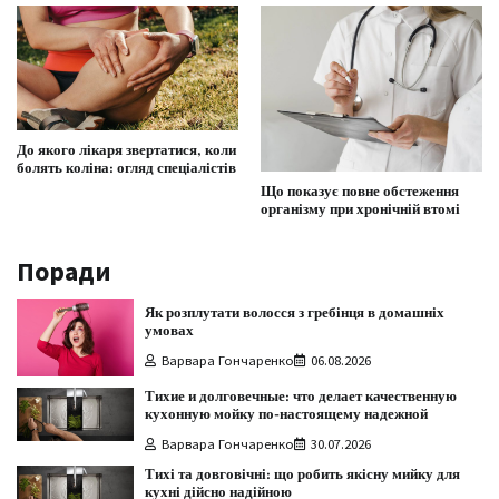
До якого лікаря звертатися, коли
болять коліна: огляд спеціалістів
Що показує повне обстеження
організму при хронічній втомі
Поради
Як розплутати волосся з гребінця в домашніх
умовах
Варвара Гончаренко
06.08.2026
Тихие и долговечные: что делает качественную
кухонную мойку по-настоящему надежной
Варвара Гончаренко
30.07.2026
Тихі та довговічні: що робить якісну мийку для
кухні дійсно надійною