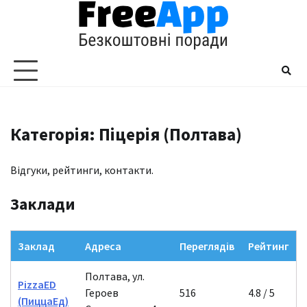
Перейти
до
вмісту
Категорія: Піцерія (Полтава)
Відгуки, рейтинги, контакти.
Заклади
Заклад
Адреса
Переглядів
Рейтинг
Полтава, ул.
PizzaED
Героев
516
4.8 / 5
(ПиццаЕд)