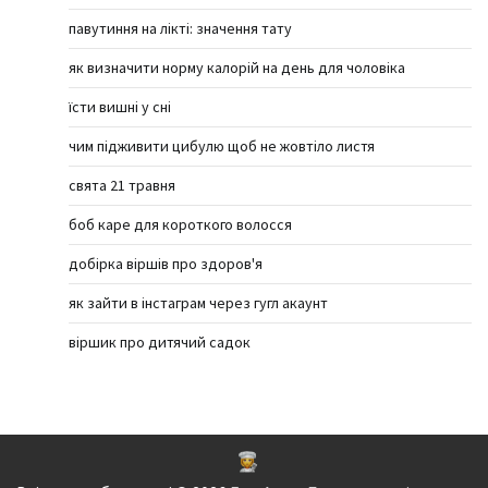
павутиння на лікті: значення тату
як визначити норму калорій на день для чоловіка
їсти вишні у сні
чим підживити цибулю щоб не жовтіло листя
свята 21 травня
боб каре для короткого волосся
добірка віршів про здоров'я
як зайти в інстаграм через гугл акаунт
віршик про дитячий садок