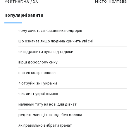
Рейтинг: 4.8 / 5.0
Місто: Полтава
Популярні запити
чому хочеться квашених помідорів
що означає якщо людина кричить уві сні
як відрізнити вужа від гадюки
вірш дорослому сину
шатен колір волосся
4 отруйні змії україни
чек-лист українською
маленькі тату на нозі для дівчат
рецепт млинців на воді без молока
як правильно вибрати гранат