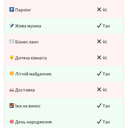
Паркінг
Ні
Жива музика
Так
Бізнес ланч
Ні
Дитяча кімната
Ні
Літній майданчик
Так
Доставка
Ні
Їжа на винос
Так
День народження
Так