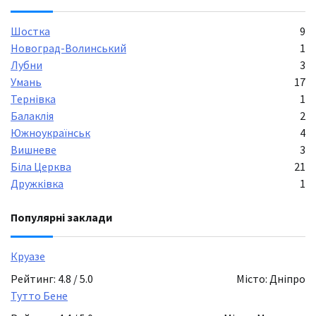
Шостка
9
Новоград-Волинський
1
Лубни
3
Умань
17
Тернівка
1
Балаклія
2
Южноукраїнськ
4
Вишневе
3
Біла Церква
21
Дружківка
1
Популярні заклади
Круазе
Рейтинг: 4.8 / 5.0
Місто: Дніпро
Тутто Бене