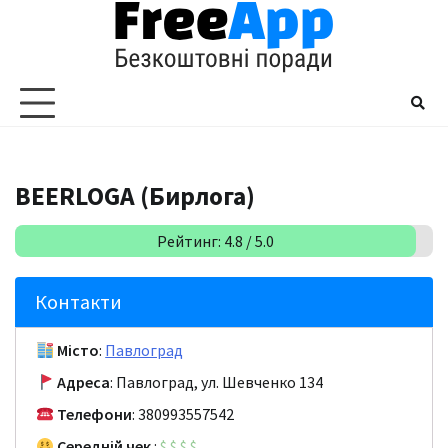
Перейти
до
вмісту
BEERLOGA (Бирлога)
Рейтинг: 4.8 / 5.0
Контакти
Місто
:
Павлоград
Адреса
: Павлоград, ул. Шевченко 134
Телефони
: 380993557542
Середній чек
:
$
$
$
$