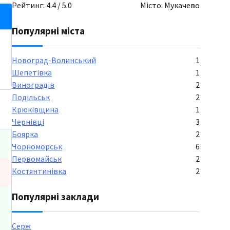
Рейтинг: 4.4 / 5.0
Місто: Мукачево
Популярні міста
Новоград-Волинський
1
Шепетівка
1
Виноградів
2
Подільськ
2
Крюківщина
1
Чернівці
3
Боярка
2
Чорноморськ
6
Первомайськ
2
Костянтинівка
2
Популярні заклади
Серж