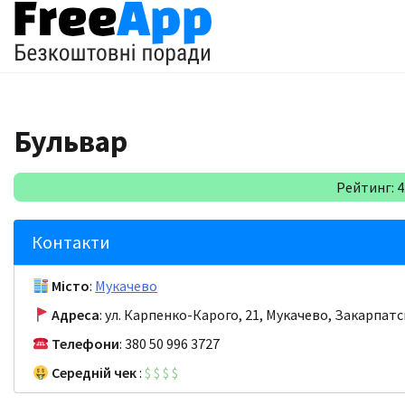
Перейти
до
вмісту
Бульвар
Рейтинг: 4.
Контакти
Місто
:
Мукачево
Адреса
: ул. Карпенко-Карого, 21, Мукачево, Закарпатс
Телефони
: 380 50 996 3727
Середній чек
:
$
$
$
$