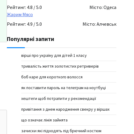
Рейтинг: 4.8 / 5.0
Місто: Одеса
Жарим Мясо
Рейтинг: 4.9 / 5.0
Місто: Алчевськ
Популярні запити
вірші про україну для дітей 1 класу
тривалість життя золотистих ретриверів
боб каре для короткого волосся
як поставити пароль на телеграм на ноутбуці
хештеги щоб потрапити у рекомендації
привітання з днем народження свекру у віршах
що означає лінія зайнята
зачиски які підходять під брючний костюм