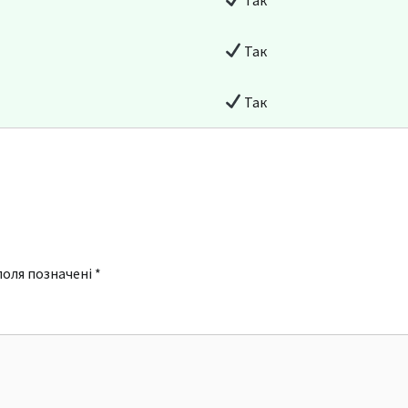
Так
Так
поля позначені
*