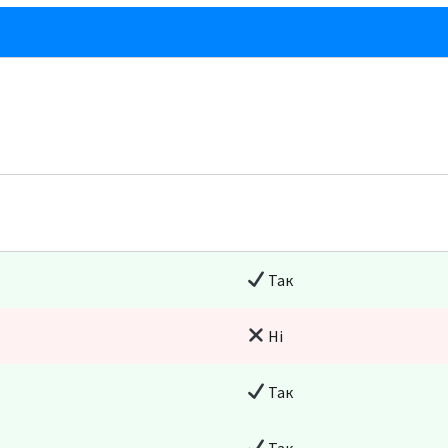
Так
Ні
Так
Так