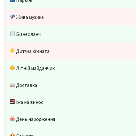
Жива музика
Бізнес ланч
Дитяча кімната
Літній майданчик
Доставка
Їжа на винос
День народження
Банкети