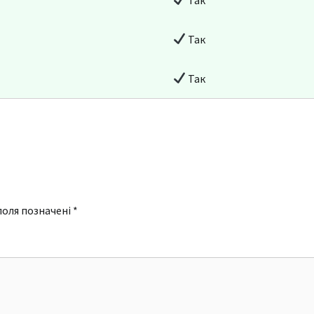
Так
Так
поля позначені
*