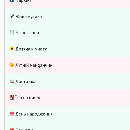
Жива музика
Бізнес ланч
Дитяча кімната
Літній майданчик
Доставка
Їжа на винос
День народження
Банкети