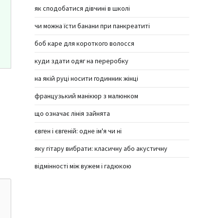
як сподобатися дівчині в школі
чи можна їсти банани при панкреатиті
боб каре для короткого волосся
куди здати одяг на переробку
на якій руці носити годинник жінці
французький манікюр з малюнком
що означає лінія зайнята
євген і євгеній: одне ім'я чи ні
яку гітару вибрати: класичну або акустичну
відмінності між вужем і гадюкою