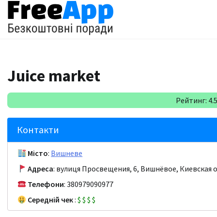
Перейти
до
вмісту
Juice market
Рейтинг: 4.5 
Контакти
Місто
:
Вишневе
Адреса
: вулиця Просвещения, 6, Вишнёвое, Киевская о
Телефони
: 380979090977
Середній чек
:
$
$
$
$