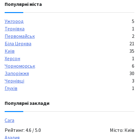
Популярні міста
Ужгород
5
Тернівка
1
Первомайськ
2
Біла Церква
21
Київ
35
Херсон
1
Чорноморськ
6
Запоріжжя
30
Чернівці
3
Глухів
1
Популярні заклади
Сага
Рейтинг: 4.6 / 5.0
Місто: Київ
Азалия