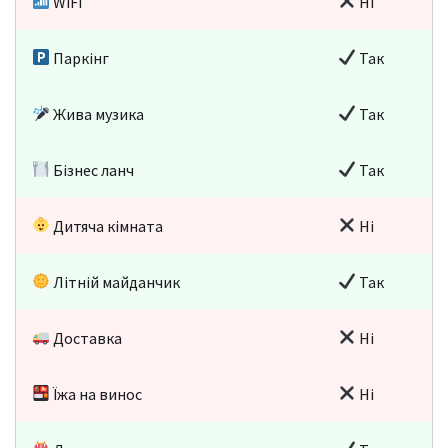
WiFi
Ні
Паркінг
Так
Жива музика
Так
Бізнес ланч
Так
Дитяча кімната
Ні
Літній майданчик
Так
Доставка
Ні
Їжа на винос
Ні