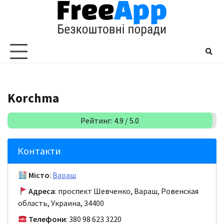
Перейти
до
вмісту
Korchma
Рейтинг: 4.9 / 5.0
Контакти
Місто
:
Вараш
Адреса
: проспект Шевченко, Вараш, Ровенская
область, Украина, 34400
Телефони
: 380 98 623 3220