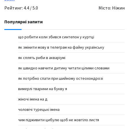
Рейтинг: 4.4 / 5.0
Місто: Ніжин
Популярні запити
що робити коли збився синтепон у куртці
як змінити мову в телеграм на файну українську
як сплять риби в акваріумі
як швидко навчити дитину читати цілими словами
як потрібно спати при шийному остеохондрозі
вимерлі тварини на букву я
жіночі імена на д
чоловічі турецькі імена
чим підживити цибулю щоб не жовтіло листя