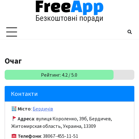
Перейти
до
вмісту
Очаг
Рейтинг: 4.2 / 5.0
Контакти
Місто
:
Бердичів
Адреса
: вулиця Короленко, 39б, Бердичев,
Житомирская область, Украина, 13309
Телефони
: 38067-455-11-51