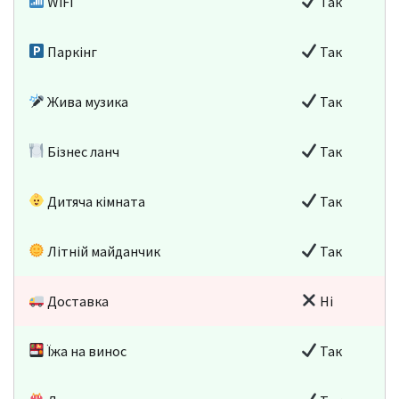
WiFi
Так
Паркінг
Так
Жива музика
Так
Бізнес ланч
Так
Дитяча кімната
Так
Літній майданчик
Так
Доставка
Ні
Їжа на винос
Так