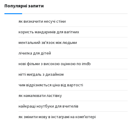
Популярні запити
як визначити несучі стіни
користь мандаринів для вагітних
ментальний зв'язок між людьми
лічилка для дітей
нові фільми з високою оцінкою по imdb
нігті мигдаль з дизайном
чим відрізняється ціна від вартості
як намалювати ластівку
найкращі ноутбуки для вчителів
як змінити мову в інстаграмі на комп'ютері