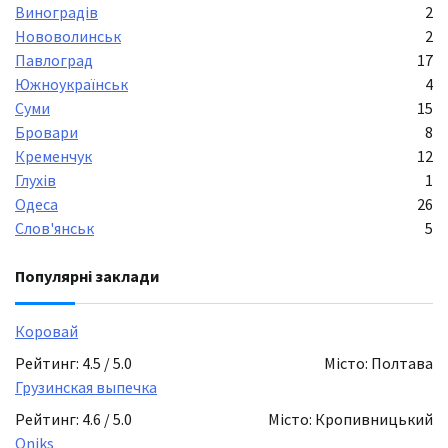
Виноградів
2
Нововолинськ
2
Павлоград
17
Южноукраїнськ
4
Суми
15
Бровари
8
Кременчук
12
Глухів
1
Одеса
26
Слов'янськ
5
Популярні заклади
Коровай
Рейтинг: 4.5 / 5.0
Місто: Полтава
Грузинская выпечка
Рейтинг: 4.6 / 5.0
Місто: Кропивницький
Oniks