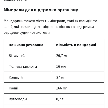
Мінерали для підтримки організму
Мандарини також містять мінерали, такі як кальцій та
калій, які важливі для зміцнення кісток та підтримки
серцево-судинної системи.
Поживна речовина
Кількість в мандарині
Вітамін C
26,7 мг
Фолієва кислота
16 мкг
Кальцій
37 мг
Калій
166 мг
Вуглеводи
8,2 г