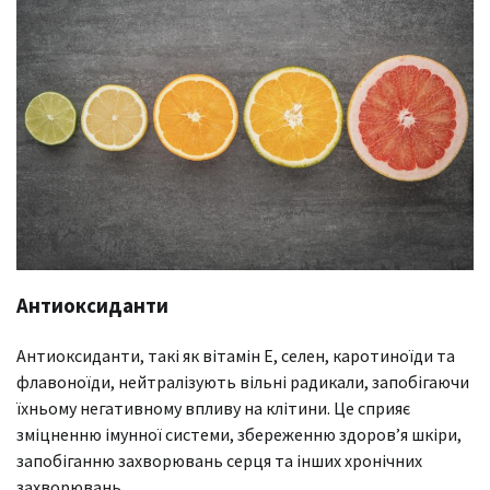
Антиоксиданти
Антиоксиданти, такі як вітамін E, селен, каротиноїди та
флавоноїди, нейтралізують вільні радикали, запобігаючи
їхньому негативному впливу на клітини. Це сприяє
зміцненню імунної системи, збереженню здоров’я шкіри,
запобіганню захворювань серця та інших хронічних
захворювань.