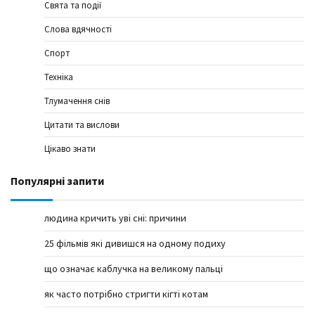
Свята та події
Слова вдячності
Спорт
Техніка
Тлумачення снів
Цитати та вислови
Цікаво знати
Популярні запити
людина кричить уві сні: причини
25 фільмів які дивишся на одному подиху
що означає каблучка на великому пальці
як часто потрібно стригти кігті котам