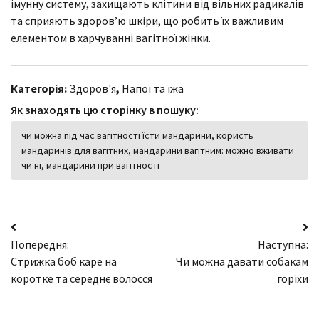
імунну систему, захищають клітини від вільних радикалів
та сприяють здоров’ю шкіри, що робить їх важливим
елементом в харчуванні вагітної жінки.
Категорія:
Здоров'я
,
Напої та їжа
Як знаходять цю сторінку в пошуку:
чи можна під час вагітності їсти мандарини, користь
мандаринів для вагітних, мандарини вагітним: можно вживати
чи ні, мандарини при вагітності
Навігація
Попередня:
Наступна:
записів
Стрижка боб каре на
Чи можна давати собакам
коротке та середнє волосся
горіхи