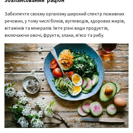
Збалансований раціон
Забезпечте своєму організму широкий спектр поживних
речовин, у тому числі білків, вуглеводів, здорових жирів,
вітамінів та мінералів. Їжте різні види продуктів,
включаючи овочі, фрукти, злаки, м’ясо та рибу.