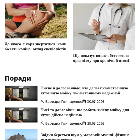
До якого лікаря звертатися, коли
болять коліна: огляд спеціалістів
Що показує повне обстеження
організму при хронічній втомі
Поради
Тихие и долговечные: что делает качественную
кухонную мойку по-настоящему надежной
Варвара Гончаренко
30.07.2026
Тихі та довговічні: що робить якісну мийку для
кухні дійсно надійною
Варвара Гончаренко
29.07.2026
Звідки береться шум у морській мушлі: фізичне
пояснення явища