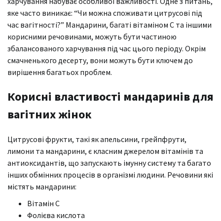
харчування набуває особливої важливості. Одне з питань,
яке часто виникає: “Чи можна споживати цитрусові під
час вагітності?” Мандарини, багаті вітаміном C та іншими
корисними речовинами, можуть бути частиною
збалансованого харчування під час цього періоду. Окрім
смачненького десерту, вони можуть бути ключем до
вирішення багатьох проблем.
Корисні властивості мандаринів для
вагітних жінок
Цитрусові фрукти, такі як апельсини, грейпфрути,
лимони та мандарини, є класним джерелом вітамінів та
антиоксидантів, що запускають імунну систему та багато
інших обмінних процесів в організмі людини. Речовини які
містять мандарини:
Вітамін С
Фолієва кислота