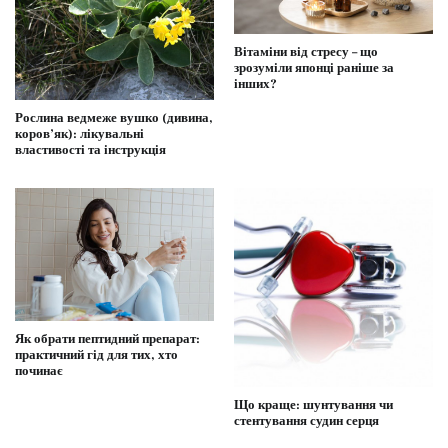
Вітаміни від стресу – що
зрозуміли японці раніше за
інших?
Рослина ведмеже вушко (дивина,
коров’як): лікувальні
властивості та інструкція
Як обрати пептидний препарат:
практичний гід для тих, хто
починає
Що краще: шунтування чи
стентування судин серця