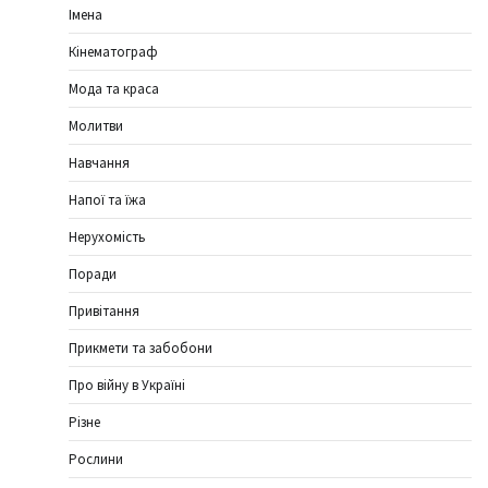
Імена
Кінематограф
Мода та краса
Молитви
Навчання
Напої та їжа
Нерухомість
Поради
Привітання
Прикмети та забобони
Про війну в Україні
Різне
Рослини