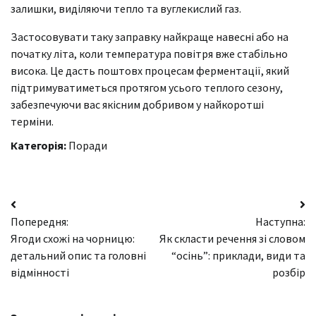
залишки, виділяючи тепло та вуглекислий газ.
Застосовувати таку заправку найкраще навесні або на
початку літа, коли температура повітря вже стабільно
висока. Це дасть поштовх процесам ферментації, який
підтримуватиметься протягом усього теплого сезону,
забезпечуючи вас якісним добривом у найкоротші
терміни.
Категорія:
Поради
Навігація
Попередня:
Наступна:
записів
Ягоди схожі на чорницю:
Як скласти речення зі словом
детальний опис та головні
“осінь”: приклади, види та
відмінності
розбір