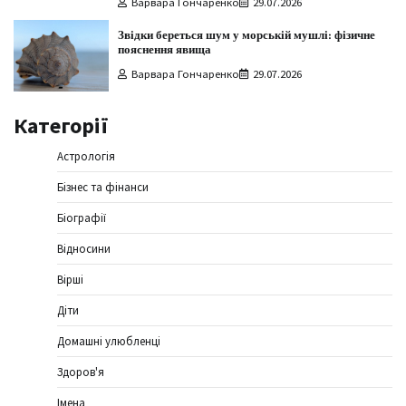
Варвара Гончаренко
29.07.2026
Звідки береться шум у морській мушлі: фізичне
пояснення явища
Варвара Гончаренко
29.07.2026
Категорії
Астрологія
Бізнес та фінанси
Біографії
Відносини
Вірші
Діти
Домашні улюбленці
Здоров'я
Імена