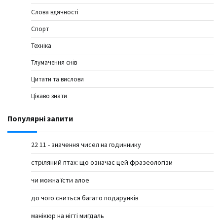
Слова вдячності
Спорт
Техніка
Тлумачення снів
Цитати та вислови
Цікаво знати
Популярні запити
22 11 - значення чисел на годиннику
стріляний птах: що означає цей фразеологізм
чи можна їсти алое
до чого сниться багато подарунків
манікюр на нігті мигдаль