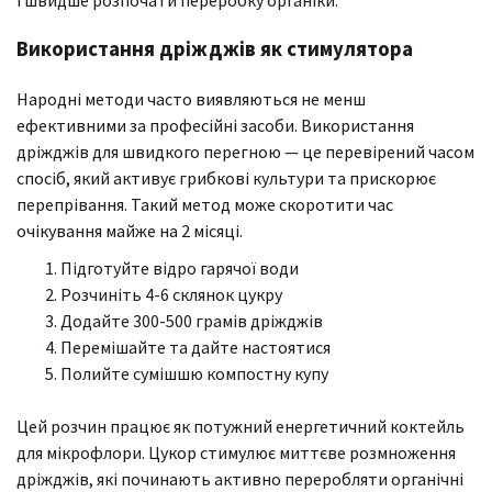
і швидше розпочати переробку органіки.
Використання дріжджів як стимулятора
Народні методи часто виявляються не менш
ефективними за професійні засоби. Використання
дріжджів для швидкого перегною — це перевірений часом
спосіб, який активує грибкові культури та прискорює
перепрівання. Такий метод може скоротити час
очікування майже на 2 місяці.
Підготуйте відро гарячої води
Розчиніть 4-6 склянок цукру
Додайте 300-500 грамів дріжджів
Перемішайте та дайте настоятися
Полийте сумішшю компостну купу
Цей розчин працює як потужний енергетичний коктейль
для мікрофлори. Цукор стимулює миттєве розмноження
дріжджів, які починають активно переробляти органічні