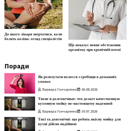
До якого лікаря звертатися, коли
болять коліна: огляд спеціалістів
Що показує повне обстеження
організму при хронічній втомі
Поради
Як розплутати волосся з гребінця в домашніх
умовах
Варвара Гончаренко
06.08.2026
Тихие и долговечные: что делает качественную
кухонную мойку по-настоящему надежной
Варвара Гончаренко
30.07.2026
Тихі та довговічні: що робить якісну мийку для
кухні дійсно надійною