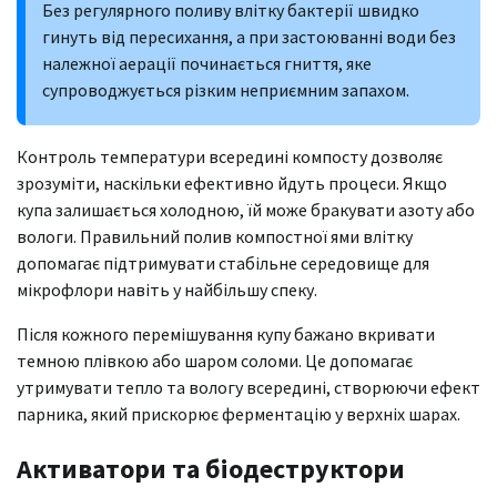
Без регулярного поливу влітку бактерії швидко
гинуть від пересихання, а при застоюванні води без
належної аерації починається гниття, яке
супроводжується різким неприємним запахом.
Контроль температури всередині компосту дозволяє
зрозуміти, наскільки ефективно йдуть процеси. Якщо
купа залишається холодною, їй може бракувати азоту або
вологи. Правильний полив компостної ями влітку
допомагає підтримувати стабільне середовище для
мікрофлори навіть у найбільшу спеку.
Після кожного перемішування купу бажано вкривати
темною плівкою або шаром соломи. Це допомагає
утримувати тепло та вологу всередині, створюючи ефект
парника, який прискорює ферментацію у верхніх шарах.
Активатори та біодеструктори