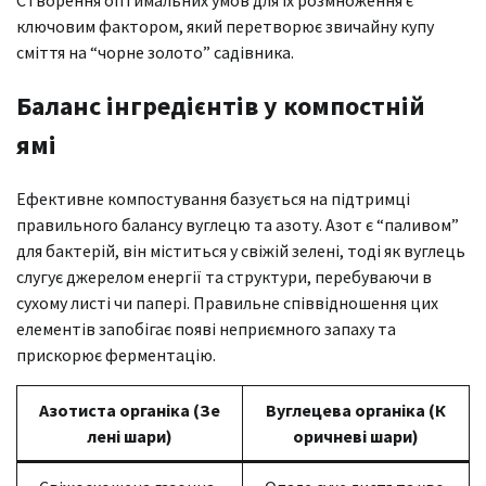
ключовим фактором, який перетворює звичайну купу
сміття на “чорне золото” садівника.
Баланс інгредієнтів у компостній
ямі
Ефективне компостування базується на підтримці
правильного балансу вуглецю та азоту. Азот є “паливом”
для бактерій, він міститься у свіжій зелені, тоді як вуглець
слугує джерелом енергії та структури, перебуваючи в
сухому листі чи папері. Правильне співвідношення цих
елементів запобігає появі неприємного запаху та
прискорює ферментацію.
Азотиста органіка (Зе
Вуглецева органіка (К
лені шари)
оричневі шари)