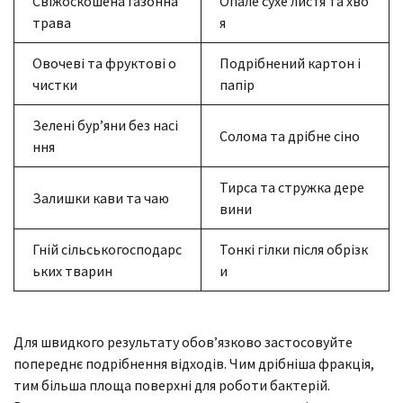
Свіжоскошена газонна
Опале сухе листя та хво
трава
я
Овочеві та фруктові о
Подрібнений картон і
чистки
папір
Зелені бур’яни без насі
Солома та дрібне сіно
ння
Тирса та стружка дере
Залишки кави та чаю
вини
Гній сільськогосподарс
Тонкі гілки після обрізк
ьких тварин
и
Для швидкого результату обов’язково застосовуйте
попереднє подрібнення відходів. Чим дрібніша фракція,
тим більша площа поверхні для роботи бактерій.