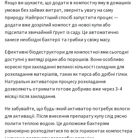
Якщо ви шукаєте, що додати в компостну яму в домашніх
умовах без зайвих витрат, зверніть увагу на саму
природу. Найпростіший спосіб запустити процес —
додати вже дозрілий компост до нової купи або
підсипати звичайний ґрунт із саду. Це автоматично
занесе необхідні бактерії та грибки у свіжу масу.
Ефективні біодеструктори для компостної ями сьогодні
доступні у вигляді рідин або порошків. Вони особливо
корисні при закладанні великої кількості складних для
розкладання матеріалів, таких як тирса або дрібні гілки.
Натуральні активатори процесу розкладання
дозволяють отримати готове добриво вже через 3-4
місяці після закладання.
Не забувайте, що будь-який активатор потребує вологи
для активації. Після внесення препарату купу слід рясно
полити теплою водою. Це допоможе бактеріям
рівномірно розподілитися по всіх горизонтах компостера