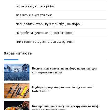
скільки часу сплять риби
як вагітній лікувати грип
як видалити сторінку в фейсбуці на айфоні
як зробити кучеряве волосся хлопцю
чим стоянка відрізняється від зупинки
Зараз читають
Бесплатные советы по выбору покрытия для
коммерческого пола
Підбір гідроциліндрів онлайн від компанії
Gidrotsilindr
Как правильно есть суши: инструкция от шеф-
повара “Онлайн Суши”