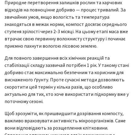
Природне перетворення залишків рослин та харчових
відходів на повноцінне добриво — процес тривалий. За
звичайних умов, якщо вологість та температура
знаходяться в межах норми, компост досягає середнього
ступеня зрілості через 2-3 місяці. На цьому етапі маса вже
втрачає свою первинну волокнисту структуру і починає
приємно пахнути вологою лісовою землею.
Для повного завершення всіх хімічних реакцій та
стабілізації складу зазвичай потрібен 1 рік. У такому стані
добриво стає максимально безпечним та корисним для
виснаженого ґрунту. Проте сучасні методи дозволяють
скоротити цей термін у кілька разів, що особливо
актуально для тих, хто хоче використати підкормку вже у
поточному сезоні.
Щоб зрозуміти, як пришвидшити дозрівання компосту,
важливо враховувати активність мікроорганізмів. Саме
вони відповідають за розщеплення клітковини.
Створення оптимальних умов для їх розмноження є