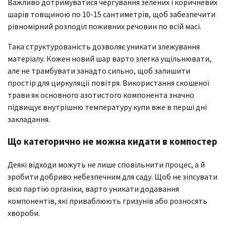
Важливо дотримуватися чергування зелених і коричневих
шарів товщиною по 10-15 сантиметрів, щоб забезпечити
рівномірний розподіл поживних речовин по всій масі.
Така структурованість дозволяє уникати злежування
матеріалу. Кожен новий шар варто злегка ущільнювати,
але не трамбувати занадто сильно, щоб залишити
простір для циркуляції повітря. Використання скошеної
трави як основного азотистого компонента значно
підвищує внутрішню температуру купи вже в перші дні
закладання.
Що категорично не можна кидати в компостер
Деякі відходи можуть не лише сповільнити процес, а й
зробити добриво небезпечним для саду. Щоб не зіпсувати
всю партію органіки, варто уникати додавання
компонентів, які приваблюють гризунів або розносять
хвороби.