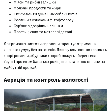
М’ясні та рибні залишки
Молочні продукти та жири
Екскременти домашніх собак і котів
Рослини з ознаками фітофторозу
Бур’яни з дозрілим насінням
Пластик, скло та металеві деталі
Дотримання чистоти сировини гарантує отримання
якісного гумусу без патогенів. Якщо у компост потраплять
хворі рослини, збудники хвороб можуть зберегтися в
ґрунті протягом багатьох років, що негативно вплине на
майбутній врожай.
Аерація та контроль вологості