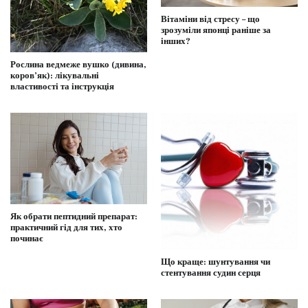
Вітаміни від стресу – що
зрозуміли японці раніше за
інших?
Рослина ведмеже вушко (дивина,
коров’як): лікувальні
властивості та інструкція
Як обрати пептидний препарат:
практичний гід для тих, хто
починає
Що краще: шунтування чи
стентування судин серця