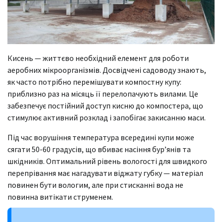
Кисень — життєво необхідний елемент для роботи
аеробних мікроорганізмів. Досвідчені садоводу знають,
як часто потрібно перемішувати компостну купу:
приблизно раз на місяць її перелопачують вилами. Це
забезпечує постійний доступ кисню до компостера, що
стимулює активний розклад і запобігає закисанню маси.
Під час ворушіння температура всередині купи може
сягати 50-60 градусів, що вбиває насіння бур’янів та
шкідників. Оптимальний рівень вологості для швидкого
перепрівання має нагадувати віджату губку — матеріал
повинен бути вологим, але при стисканні вода не
повинна витікати струменем.