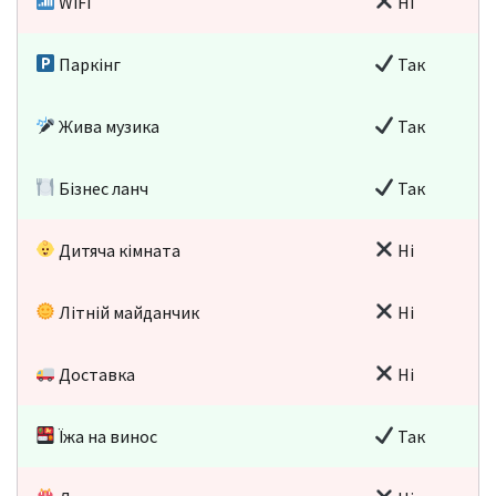
WiFi
Ні
Паркінг
Так
Жива музика
Так
Бізнес ланч
Так
Дитяча кімната
Ні
Літній майданчик
Ні
Доставка
Ні
Їжа на винос
Так