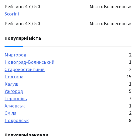
Рейтинг: 4.7 / 5.0
Місто: Вознесенськ
Scorini
Рейтинг: 4.3 / 5.0
Місто: Вознесенськ
Популярні міста
Миргород
2
Новоград-Волинський
1
Старокостянтинів
2
Полтава
15
Калуш
1
Ужгород
5
Тернопіль
7
Алчевськ
1
Сміла
2
Покровськ
8
Популярні заклади