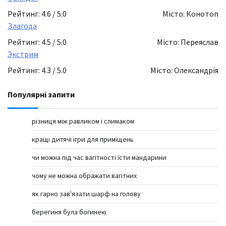
Рейтинг: 4.6 / 5.0
Місто: Конотоп
Злагода
Рейтинг: 4.5 / 5.0
Місто: Переяслав
Экстрим
Рейтинг: 4.3 / 5.0
Місто: Олександрія
Популярні запити
різниця між равликом і слимаком
кращі дитячі ігри для приміщень
чи можна під час вагітності їсти мандарини
чому не можна ображати вагітних
як гарно зав'язати шарф на голову
берегиня була богинею