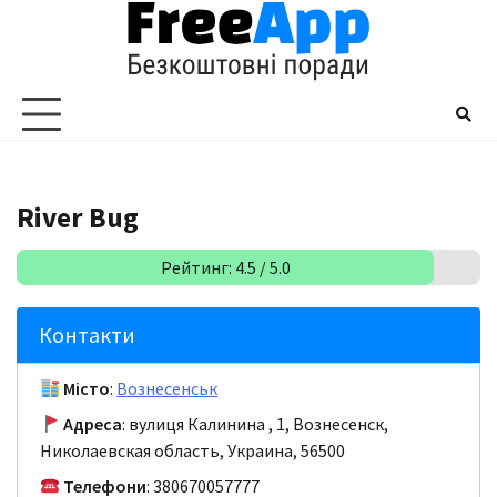
Перейти
до
вмісту
River Bug
Рейтинг: 4.5 / 5.0
Контакти
Місто
:
Вознесенськ
Адреса
: вулиця Калинина , 1, Вознесенск,
Николаевская область, Украина, 56500
Телефони
: 380670057777