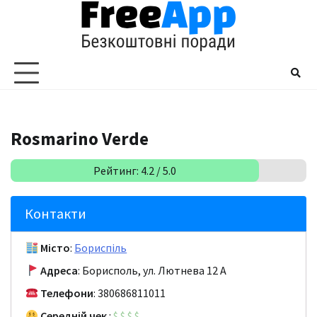
Перейти
до
вмісту
Rosmarino Verde
Рейтинг: 4.2 / 5.0
Контакти
Місто
:
Бориспіль
Адреса
: Борисполь, ул. Лютнева 12 A
Телефони
: 380686811011
Середній чек
:
$
$
$
$