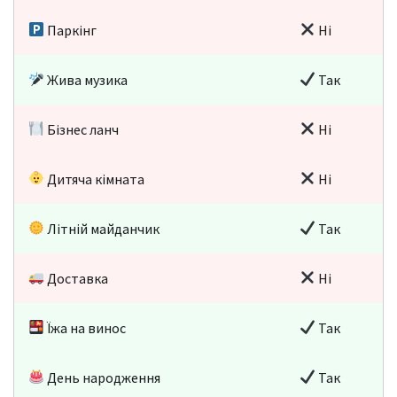
Паркінг
Ні
Жива музика
Так
Бізнес ланч
Ні
Дитяча кімната
Ні
Літній майданчик
Так
Доставка
Ні
Їжа на винос
Так
День народження
Так