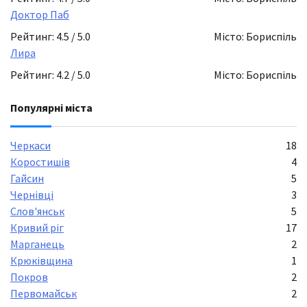
Доктор Паб
Рейтинг: 4.5 / 5.0
Місто: Бориспіль
Лира
Рейтинг: 4.2 / 5.0
Місто: Бориспіль
Популярні міста
Черкаси
18
Коростишів
4
Гайсин
5
Чернівці
3
Слов'янськ
5
Кривий ріг
17
Марганець
2
Крюківщина
1
Покров
2
Первомайськ
2