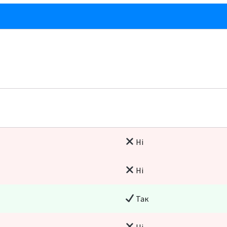
Ні
Ні
Так
Ні