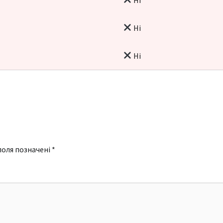
Ні
Ні
поля позначені
*