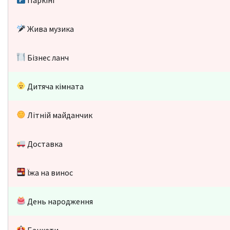
Жива музика
Бізнес ланч
Дитяча кімната
Літній майданчик
Доставка
Їжа на винос
День народження
Банкети