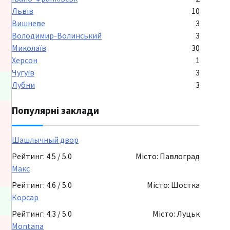
Львів
10
Вишневе
3
Володимир-Волинський
3
Миколаїв
30
Херсон
1
Чугуїв
3
Лубни
3
Популярні заклади
Шашлычный двор
Рейтинг: 4.5 / 5.0
Місто: Павлоград
Макс
Рейтинг: 4.6 / 5.0
Місто: Шостка
Корсар
Рейтинг: 4.3 / 5.0
Місто: Луцьк
Montana