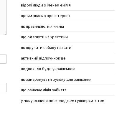
відомі люди з іменем емілія
що ми знаємо про інтернет
як правильно: мія чи міа
що одягнути на хрестини
як відучити собаку гавкати
активний відпочинок це
подвох - як буде українською
як замаринувати рульку для запікання
що означає лінія зайнята
у чому різниця між коледжем і університетом