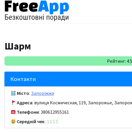
Перейти
до
вмісту
Шарм
Рейтинг: 4.5 
Контакти
Місто
:
Запоріжжя
Адреса
: вулиця Космическая, 119, Запорожье, Запорож
Телефони
: 380612955161
Середній чек
:
$
$
$
$