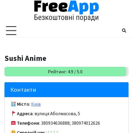
Перейти
до
вмісту
Sushi Anime
Рейтинг: 4.9 / 5.0
Контакти
Місто
:
Київ
Адреса
: вулиця Аболмасова, 5
Телефони
: 380934636888; 380974012626
Середній чек
:
$
$
$
$