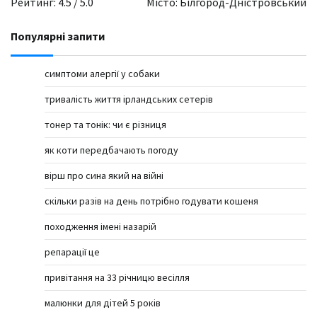
Рейтинг: 4.5 / 5.0
Місто: Білгород-Дністровський
Популярні запити
симптоми алергії у собаки
тривалість життя ірландських сетерів
тонер та тонік: чи є різниця
як коти передбачають погоду
вірш про сина який на війні
скільки разів на день потрібно годувати кошеня
походження імені назарій
репарації це
привітання на 33 річницю весілля
малюнки для дітей 5 років