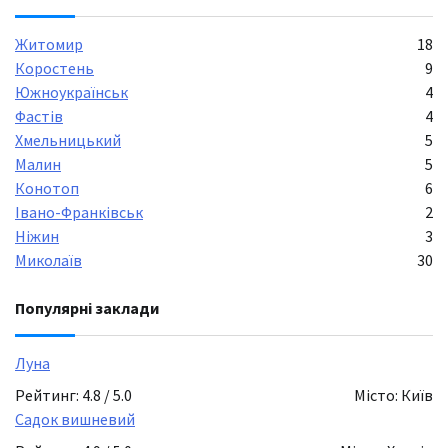
Житомир
18
Коростень
9
Южноукраїнськ
4
Фастів
4
Хмельницький
5
Малин
5
Конотоп
6
Івано-Франківськ
2
Ніжин
3
Миколаїв
30
Популярні заклади
Луна
Рейтинг: 4.8 / 5.0
Місто: Київ
Садок вишневий