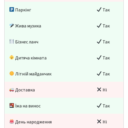
Паркінг
Так
Жива музика
Так
Бізнес ланч
Так
Дитяча кімната
Так
Літній майданчик
Так
Доставка
Ні
Їжа на винос
Так
День народження
Ні