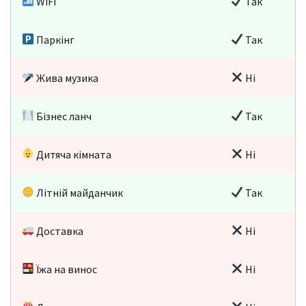
WiFi
Так
Паркінг
Так
Жива музика
Ні
Бізнес ланч
Так
Дитяча кімната
Ні
Літній майданчик
Так
Доставка
Ні
Їжа на винос
Ні