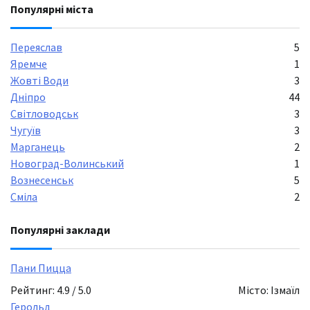
Популярні міста
Переяслав
5
Яремче
1
Жовті Води
3
Дніпро
44
Світловодськ
3
Чугуїв
3
Марганець
2
Новоград-Волинський
1
Вознесенськ
5
Сміла
2
Популярні заклади
Пани Пицца
Рейтинг: 4.9 / 5.0
Місто: Ізмаїл
Герольд