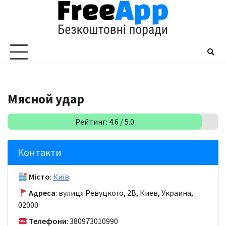
Перейти
до
вмісту
Мясной удар
Рейтинг: 4.6 / 5.0
Контакти
Місто
:
Київ
Адреса
: вулиця Ревуцкого, 2В, Киев, Украина,
02000
Телефони
: 380973010990