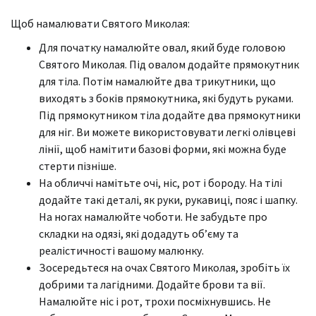
Щоб намалювати Святого Миколая:
Для початку намалюйте овал, який буде головою
Святого Миколая. Під овалом додайте прямокутник
для тіла. Потім намалюйте два трикутники, що
виходять з боків прямокутника, які будуть руками.
Під прямокутником тіла додайте два прямокутники
для ніг. Ви можете використовувати легкі олівцеві
лінії, щоб намітити базові форми, які можна буде
стерти пізніше.
На обличчі намітьте очі, ніс, рот і бороду. На тілі
додайте такі деталі, як руки, рукавиці, пояс і шапку.
На ногах намалюйте чоботи. Не забудьте про
складки на одязі, які додадуть об’єму та
реалістичності вашому малюнку.
Зосередьтеся на очах Святого Миколая, зробіть їх
добрими та лагідними. Додайте брови та вії.
Намалюйте ніс і рот, трохи посміхнувшись. Не