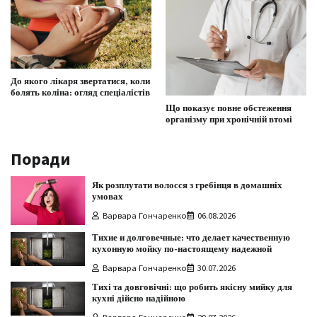
До якого лікаря звертатися, коли
болять коліна: огляд спеціалістів
Що показує повне обстеження
організму при хронічній втомі
Поради
Як розплутати волосся з гребінця в домашніх
умовах
Варвара Гончаренко
06.08.2026
Тихие и долговечные: что делает качественную
кухонную мойку по-настоящему надежной
Варвара Гончаренко
30.07.2026
Тихі та довговічні: що робить якісну мийку для
кухні дійсно надійною