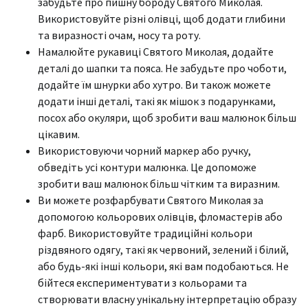
забудьте про пишну бороду Святого Миколая.
Використовуйте різні олівці, щоб додати глибини
та виразності очам, носу та роту.
Намалюйте рукавиці Святого Миколая, додайте
деталі до шапки та пояса. Не забудьте про чоботи,
додайте їм шнурки або хутро. Ви також можете
додати інші деталі, такі як мішок з подарунками,
посох або окуляри, щоб зробити ваш малюнок більш
цікавим.
Використовуючи чорний маркер або ручку,
обведіть усі контури малюнка. Це допоможе
зробити ваш малюнок більш чітким та виразним.
Ви можете розфарбувати Святого Миколая за
допомогою кольорових олівців, фломастерів або
фарб. Використовуйте традиційні кольори
різдвяного одягу, такі як червоний, зелений і білий,
або будь-які інші кольори, які вам подобаються. Не
бійтеся експериментувати з кольорами та
створювати власну унікальну інтерпретацію образу