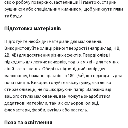
свою робочу поверхню, застеливши її газетою, старим
рушником або спеціальним килимком, щоб уникнути плям
та бруду.
Підготовка матеріалів
Підготуйте необхідні матеріали для малювання.
Використовуйте олівці різної твердості (наприклад, HB,
2B, 4B) для досягнення різних ефектів. Тверді олівці
підходять для легких начерків, тоді як м’які – для темних
ліній та затінення. Оберіть відповідний папір для
малювання, бажано щільністю 180 г/м², що підходить для
початківців. Використовуйте якісну гумку, яка легко
стирає олівець, не пошкоджуючи папір. Залежно від
вашого стилю малювання, вам можуть знадобитися
додаткові матеріали, такі як кольорові олівці,
фломастери, фарби, вугілля або пастель.
Поза та освітлення