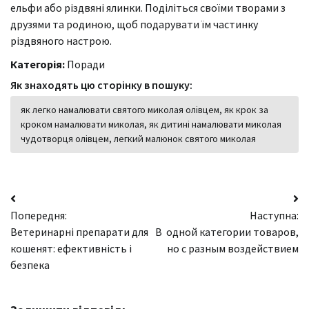
ельфи або різдвяні ялинки. Поділіться своїми творами з
друзями та родиною, щоб подарувати їм частинку
різдвяного настрою.
Категорія:
Поради
Як знаходять цю сторінку в пошуку:
як легко намалювати святого миколая олівцем, як крок за
кроком намалювати миколая, як дитині намалювати миколая
чудотворця олівцем, легкий малюнок святого миколая
Навігація
Попередня:
Наступна:
записів
Ветеринарні препарати для
В одной категории товаров,
кошенят: ефективність і
но с разным воздействием
безпека