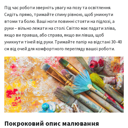
Під час роботи зверніть увагу на позу та освітлення.
Сидіть прямо, тримайте спину рівною, щоб уникнути
втоми та болю. Ваші ноги повинні стояти на підлозі, а
руки – вільно лежати на столі. Світло має падати зліва,
якщо ви правша, або справа, якщо ви лівша, щоб
уникнути тіней від руки. Тримайте папір на відстані 30-40
см від очей для комфортного перегляду вашої роботи.
Покроковий опис малювання