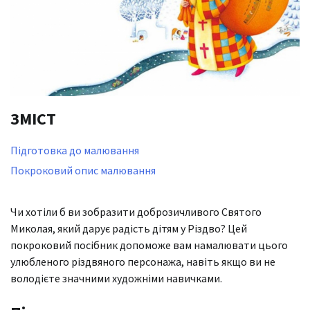
ЗМІСТ
Підготовка до малювання
Покроковий опис малювання
Чи хотіли б ви зобразити доброзичливого Святого
Миколая, який дарує радість дітям у Різдво? Цей
покроковий посібник допоможе вам намалювати цього
улюбленого різдвяного персонажа, навіть якщо ви не
володієте значними художніми навичками.