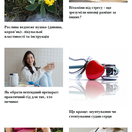
Вітаміни від стресу – що
зрозуміли японці раніше за
інших?
Рослина ведмеже вушко (дивина,
коров’як): лікувальні
властивості та інструкція
Як обрати пептидний препарат:
практичний гід для тих, хто
починає
Що краще: шунтування чи
стентування судин серця