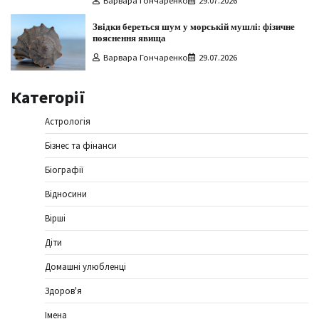
Варвара Гончаренко
29.07.2026
Звідки береться шум у морській мушлі: фізичне
пояснення явища
Варвара Гончаренко
29.07.2026
Категорії
Астрологія
Бізнес та фінанси
Біографії
Відносини
Вірші
Діти
Домашні улюбленці
Здоров'я
Імена