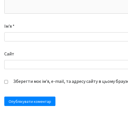
Ім'я
*
Сайт
Зберегти моє ім'я, e-mail, та адресу сайту в цьому брау