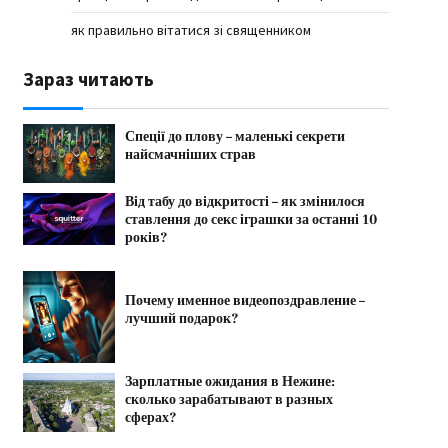
як правильно вітатися зі священником
Зараз читають
Спеції до плову – маленькі секрети
найсмачніших страв
Від табу до відкритості – як змінилося
ставлення до секс іграшки за останні 10
років?
Почему именное видеопоздравление –
лучший подарок?
Зарплатные ожидания в Нежине:
сколько зарабатывают в разных
сферах?