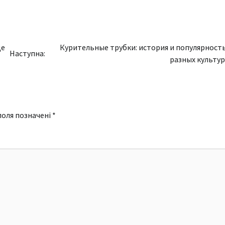
де
Курительные трубки: история и популярность
Наступна:
разных культур
поля позначені
*