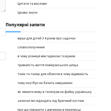
Цитати та вислови
Цікаво знати
Популярні запити
вірші для дітей 3 4 років про садочок
словосполучення
в чому різниця між гадюкою та вужем
тривалість життя померанського шпіца
тонік та тонер для обличчя в чому відмінність
чому ноутбук не бачить навушники
як змінити мову в телеграм на файну українську
зачиски які підходять під брючний костюм
про що говорити з дівчиною в переписці