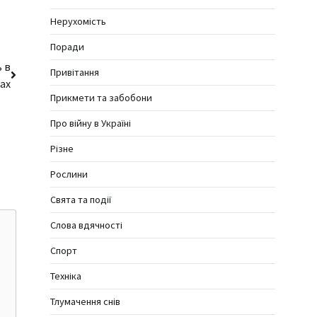
Нерухомість
Поради
 в
Привітання
ах
Прикмети та забобони
Про війну в Україні
Різне
Рослини
Свята та події
Слова вдячності
Спорт
Техніка
Тлумачення снів