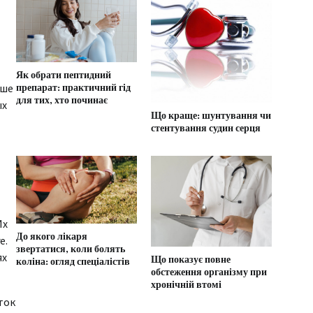
Як обрати пептидний
ьше
препарат: практичний гід
для тих, хто починає
ых
Що краще: шунтування чи
стентування судин серця
Их
До якого лікаря
е.
звертатися, коли болять
ях
Що показує повне
коліна: огляд спеціалістів
обстеження організму при
хронічній втомі
ток