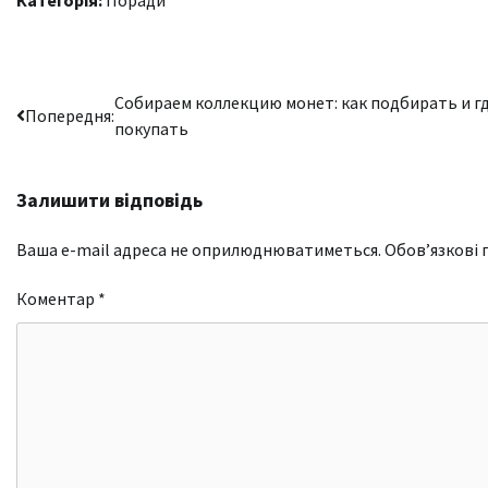
Категорія:
Поради
Навігація
Собираем коллекцию монет: как подбирать и г
Попередня:
покупать
записів
Залишити відповідь
Ваша e-mail адреса не оприлюднюватиметься.
Обов’язкові 
Коментар
*