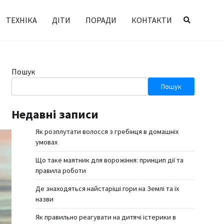
ТЕХНІКА
ДІТИ
ПОРАДИ
КОНТАКТИ
Пошук
Пошук
Недавні записи
Як розплутати волосся з гребінця в домашніх
умовах
Що таке маятник для ворожіння: принцип дії та
правила роботи
Де знаходяться найстаріші гори на Землі та їх
назви
Як правильно реагувати на дитячі істерики в