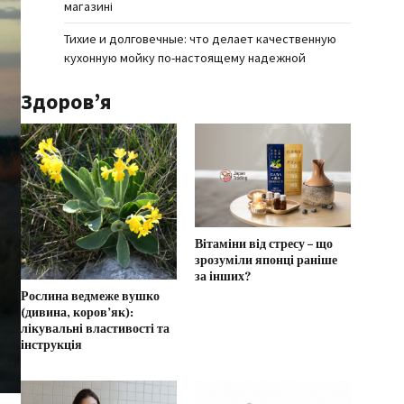
магазині
Тихие и долговечные: что делает качественную
кухонную мойку по-настоящему надежной
Здоров’я
Вітаміни від стресу – що
зрозуміли японці раніше
за інших?
Рослина ведмеже вушко
(дивина, коров’як):
лікувальні властивості та
інструкція