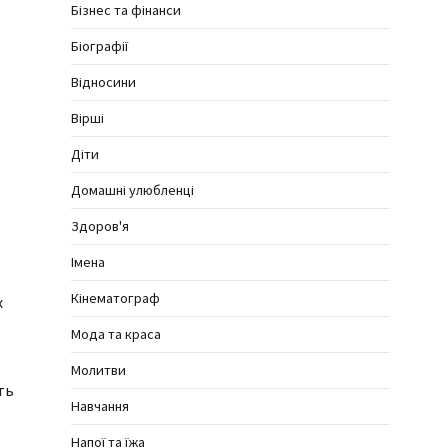
Бізнес та фінанси
Біографії
Відносини
Вірші
Діти
Домашні улюбленці
Здоров'я
Імена
Кінематограф
х
Мода та краса
Молитви
ть
Навчання
Напої та їжа