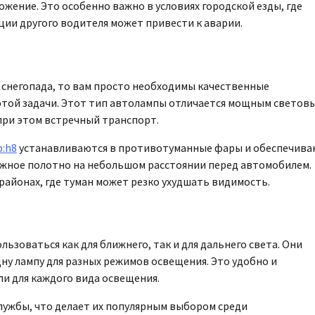
жение. Это особенно важно в условиях городской езды, где
ции другого водителя может привести к аварии.
и снегопада, то вам просто необходимы качественные
этой задачи. Этот тип автолампы отличается мощным светов
 при этом встречный транспорт.
p:h8
устанавливаются в противотуманные фары и обеспечив
ожное полотно на небольшом расстоянии перед автомобилем.
районах, где туман может резко ухудшать видимость.
ьзоваться как для ближнего, так и для дальнего света. Они
ну лампу для разных режимов освещения. Это удобно и
ли для каждого вида освещения.
лужбы, что делает их популярным выбором среди