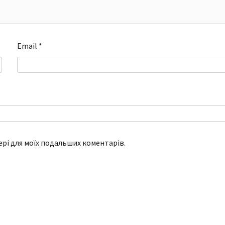
Email
*
зері для моїх подальших коментарів.