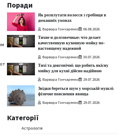
Поради
Як розплутати волосся з гребінця в
домашніх умовах
Варвара Гончаренко
06.08.2026
Тихие и долговечные: что делает
качественную кухонную мойку по-
ым
настоящему надежной
Варвара Гончаренко
30.07.2026
ают
Тихі та довговічні: що робить якісну
мийку для кухні дійсно надійною
Варвара Гончаренко
29.07.2026
Звідки береться шум у морській мушлі:
фізичне пояснення явища
Варвара Гончаренко
29.07.2026
Категорії
Астрологія