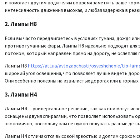
и помогает другим водителям вовремя заметить ваше тормо
интенсивность движения высокая, и любая задержка в реак
2.
Лампы H8
Если вы часто передвигаетесь в условиях тумана, дождя ил
противотуманные фары. Лампы H8 идеально подходят для 
потоком, который направлен прямо на дорогу, не ослепляя
Лампы H8
https://atl.ua/avtozapchasti/osveshchenie/tip-lam
широкий угол освещения, что позволяет лучше видеть дор
Они особенно полезны на извилистых дорогах или в горных 
3.
Лампы H4
Лампы H4 — универсальное решение, так как они могут испол
оснащены двумя спиралями, что позволяет использовать од
экономично, поскольку вам не нужно покупать разные дета
Лампы H4 отличаются высокой яркостью и долгим сроком с