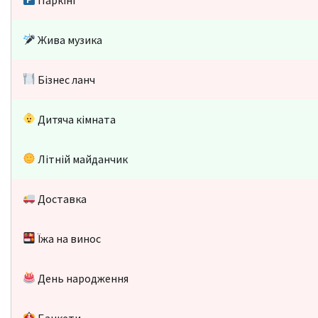
Жива музика
Бізнес ланч
Дитяча кімната
Літній майданчик
Доставка
Їжа на винос
День народження
Банкети