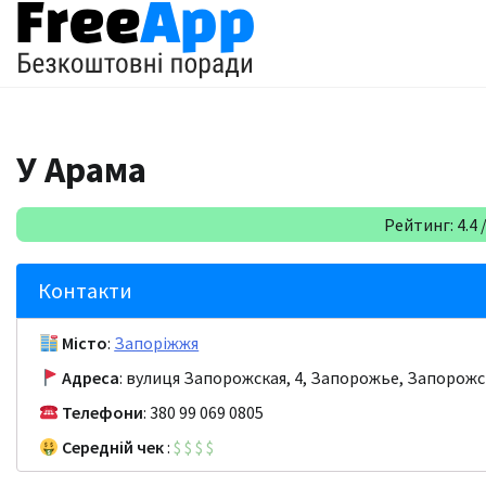
Перейти
до
вмісту
У Арама
Рейтинг: 4.4 /
Контакти
Місто
:
Запоріжжя
Адреса
: вулиця Запорожская, 4, Запорожье, Запорожс
Телефони
: 380 99 069 0805
Середній чек
:
$
$
$
$