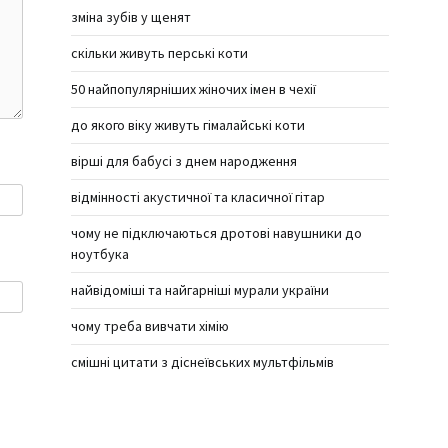
зміна зубів у щенят
скільки живуть перські коти
50 найпопулярніших жіночих імен в чехії
до якого віку живуть гімалайські коти
вірші для бабусі з днем народження
відмінності акустичної та класичної гітар
чому не підключаються дротові навушники до
ноутбука
найвідоміші та найгарніші мурали україни
чому треба вивчати хімію
смішні цитати з діснеївських мультфільмів