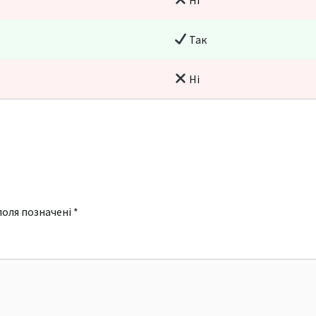
Так
Ні
поля позначені
*