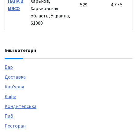
ПАПА В
Харьков,
529
4.7 / 5
МЯСО
Харьковская
область, Украина,
61000
Інші категорії
Бар
Доставка
Кавʼярня
Кафе
Кондитерська
Паб
Ресторан