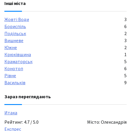
Інші міста
Жовті Води
3
Бориспіль
6
Подільськ
2
Вишневе
3
Южне
2
Крюківщина
1
Краматорськ
5
Конотоп
6
Рівне
5
Васильків
9
Зараз переглядають
Итака
Рейтинг: 4.7 / 5.0
Місто: Олександрія
Експрес