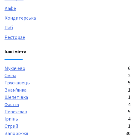
Кафе
Кондитерська
Паб
Ресторан
Інші міста
Мукачево
6
Сміла
2
Трускавець
5
Знам'янка
1
Шепетівка
1
Фастів
4
Переяслав
5
Ірпінь
4
Стрий
1
Запоріжжя
30