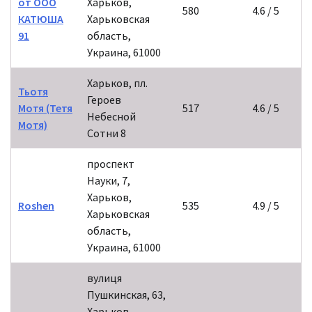
от ООО
Харьков,
580
4.6 / 5
КАТЮША
Харьковская
91
область,
Украина, 61000
Харьков, пл.
Тьотя
Героев
Мотя (Тетя
517
4.6 / 5
Небесной
Мотя)
Сотни 8
проспект
Науки, 7,
Харьков,
Roshen
535
4.9 / 5
Харьковская
область,
Украина, 61000
вулиця
Пушкинская, 63,
Харьков,