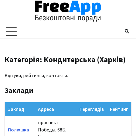
Перейти
до
вмісту
Категорія: Кондитерська (Харків)
Відгуки, рейтинги, контакти.
Заклади
Заклад
Адреса
Переглядів
Рейтинг
проспект
Полюшка
Победы, 68Б,