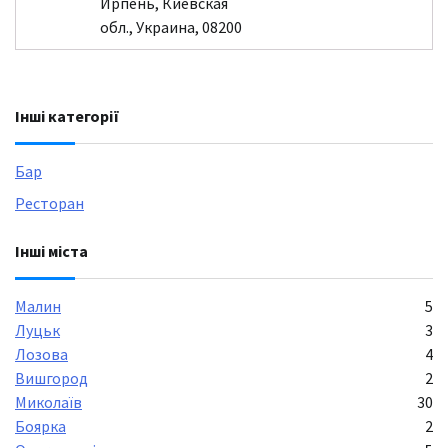
Ирпень, Киевская
обл., Украина, 08200
Інші категорії
Бар
Ресторан
Інші міста
Малин
5
Луцьк
3
Лозова
4
Вишгород
2
Миколаїв
30
Боярка
2