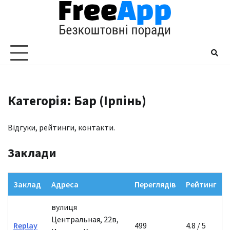
Перейти
до
вмісту
Категорія: Бар (Ірпінь)
Відгуки, рейтинги, контакти.
Заклади
Заклад
Адреса
Переглядів
Рейтинг
вулиця
Центральная, 22в,
Replay
499
4.8 / 5