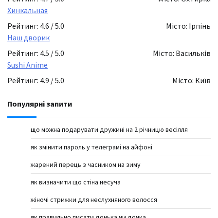
Хинкальная
Рейтинг: 4.6 / 5.0
Місто: Ірпінь
Наш дворик
Рейтинг: 4.5 / 5.0
Місто: Васильків
Sushi Anime
Рейтинг: 4.9 / 5.0
Місто: Київ
Популярні запити
що можна подарувати дружині на 2 річницю весілля
як змінити пароль у телеграмі на айфоні
жарений перець з часником на зиму
як визначити що стіна несуча
жіночі стрижки для неслухняного волосся
як правильно писати донька чи дочка