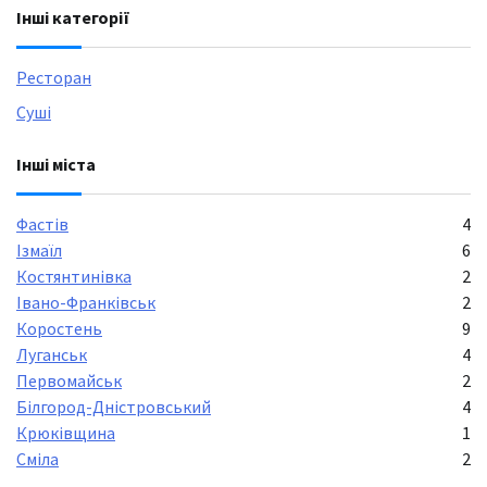
Інші категорії
Ресторан
Суші
Інші міста
Фастів
4
Ізмаїл
6
Костянтинівка
2
Івано-Франківськ
2
Коростень
9
Луганськ
4
Первомайськ
2
Білгород-Дністровський
4
Крюківщина
1
Сміла
2