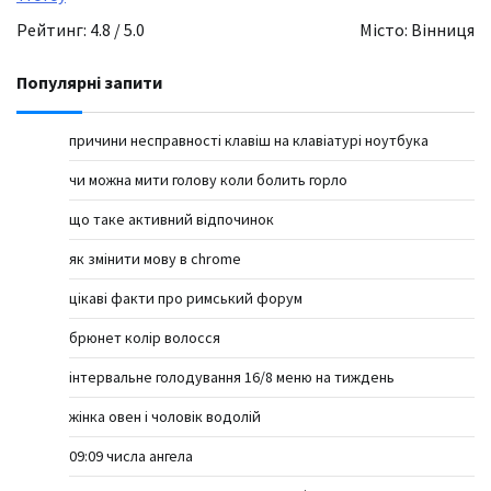
Рейтинг: 4.8 / 5.0
Місто: Вінниця
Популярні запити
причини несправності клавіш на клавіатурі ноутбука
чи можна мити голову коли болить горло
що таке активний відпочинок
як змінити мову в chrome
цікаві факти про римський форум
брюнет колір волосся
інтервальне голодування 16/8 меню на тиждень
жінка овен і чоловік водолій
09:09 числа ангела