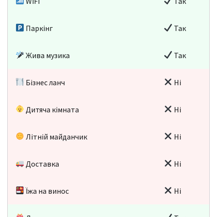
WiFi
Так
Паркінг
Так
Жива музика
Так
Бізнес ланч
Ні
Дитяча кімната
Ні
Літній майданчик
Ні
Доставка
Ні
Їжа на винос
Ні