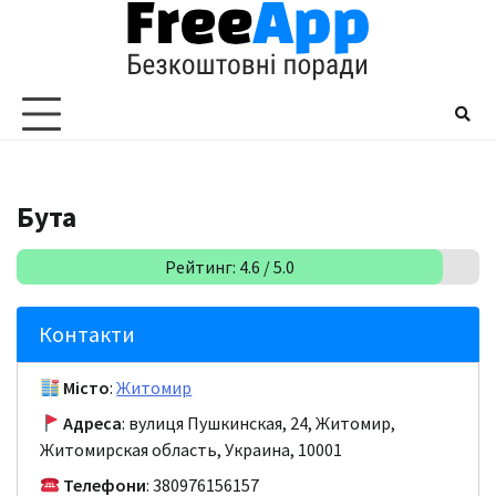
Перейти
до
вмісту
Бута
Рейтинг: 4.6 / 5.0
Контакти
Місто
:
Житомир
Адреса
: вулиця Пушкинская, 24, Житомир,
Житомирская область, Украина, 10001
Телефони
: 380976156157