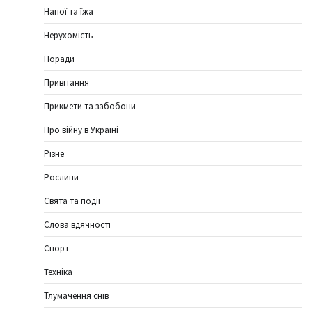
Напої та їжа
Нерухомість
Поради
Привітання
Прикмети та забобони
Про війну в Україні
Різне
Рослини
Свята та події
Слова вдячності
Спорт
Техніка
Тлумачення снів