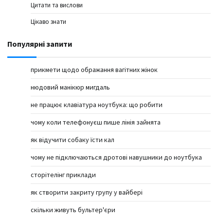
Цитати та вислови
Цікаво знати
Популярні запити
прикмети щодо ображання вагітних жінок
нюдовий манікюр мигдаль
не працює клавіатура ноутбука: що робити
чому коли телефонуєш пише лінія зайнята
як відучити собаку їсти кал
чому не підключаються дротові навушники до ноутбука
сторітелінг приклади
як створити закриту групу у вайбері
скільки живуть бультер'єри