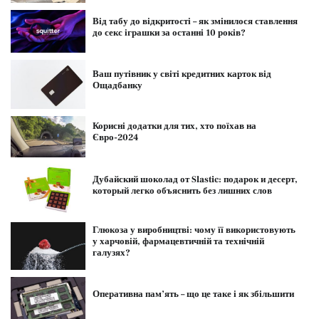
Від табу до відкритості – як змінилося ставлення
до секс іграшки за останні 10 років?
Ваш путівник у світі кредитних карток від
Ощадбанку
Корисні додатки для тих, хто поїхав на
Євро-2024
Дубайский шоколад от Slastic: подарок и десерт,
который легко объяснить без лишних слов
Глюкоза у виробництві: чому її використовують
у харчовій, фармацевтичній та технічній
галузях?
Оперативна пам’ять – що це таке і як збільшити