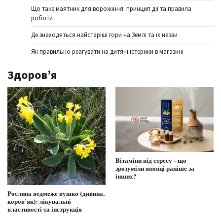
Що таке маятник для ворожіння: принцип дії та правила
роботи
Де знаходяться найстаріші гори на Землі та їх назви
Як правильно реагувати на дитячі істерики в магазині
Здоров’я
Вітаміни від стресу – що
зрозуміли японці раніше за
інших?
Рослина ведмеже вушко (дивина,
коров’як): лікувальні
властивості та інструкція