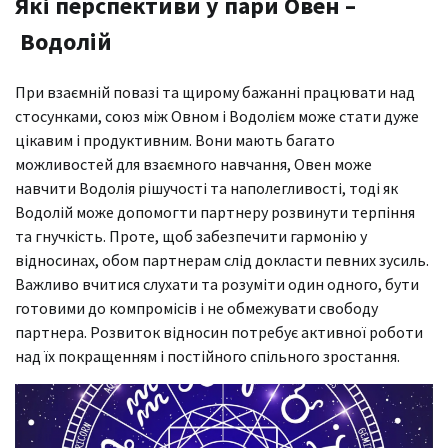
Які перспективи у пари Овен –
Водолій
При взаємній повазі та щирому бажанні працювати над
стосунками, союз між Овном і Водолієм може стати дуже
цікавим і продуктивним. Вони мають багато
можливостей для взаємного навчання, Овен може
навчити Водолія рішучості та наполегливості, тоді як
Водолій може допомогти партнеру розвинути терпіння
та гнучкість. Проте, щоб забезпечити гармонію у
відносинах, обом партнерам слід докласти певних зусиль.
Важливо вчитися слухати та розуміти один одного, бути
готовими до компромісів і не обмежувати свободу
партнера. Розвиток відносин потребує активної роботи
над їх покращенням і постійного спільного зростання.