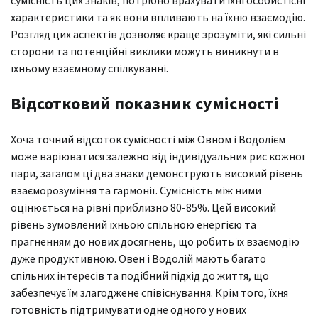
сумісність цих знаків, потрібно врахувати їхні особистісні
характеристики та як вони впливають на їхню взаємодію.
Розгляд цих аспектів дозволяє краще зрозуміти, які сильні
сторони та потенційні виклики можуть виникнути в
їхньому взаємному спілкуванні.
Відсотковий показник сумісності
Хоча точний відсоток сумісності між Овном і Водолієм
може варіюватися залежно від індивідуальних рис кожної
пари, загалом ці два знаки демонструють високий рівень
взаєморозуміння та гармонії. Сумісність між ними
оцінюється на рівні приблизно 80-85%. Цей високий
рівень зумовлений їхньою спільною енергією та
прагненням до нових досягнень, що робить їх взаємодію
дуже продуктивною. Овен і Водолій мають багато
спільних інтересів та подібний підхід до життя, що
забезпечує їм злагоджене співіснування. Крім того, їхня
готовність підтримувати одне одного у нових