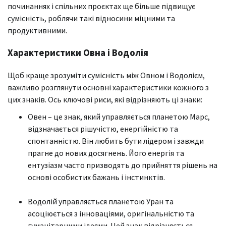
починаннях і спільних проєктах ще більше підвищує
сумісність, роблячи такі відносини міцними та
продуктивними.
Характеристики Овна і Водолія
Щоб краще зрозуміти сумісність між Овном і Водолієм,
важливо розглянути основні характеристики кожного з
цих знаків. Ось ключові риси, які відрізняють ці знаки:
Овен – це знак, який управляється планетою Марс,
відзначається рішучістю, енергійністю та
спонтанністю. Він любить бути лідером і завжди
прагне до нових досягнень. Його енергія та
ентузіазм часто призводять до прийняття рішень на
основі особистих бажань і інстинктів.
Водолій управляється планетою Уран та
асоціюється з інноваціями, оригінальністю та
гуманітарними ідеями. Цей знак відрізняється