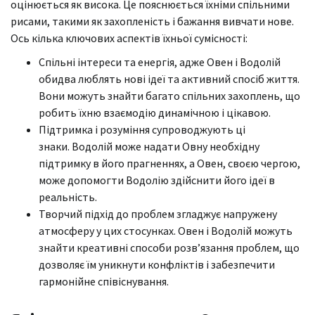
оцінюється як висока. Це пояснюється їхніми спільними
рисами, такими як захопленість і бажання вивчати нове.
Ось кілька ключових аспектів їхньої сумісності:
Спільні інтереси та енергія, адже Овен і Водолій
обидва люблять нові ідеї та активний спосіб життя.
Вони можуть знайти багато спільних захоплень, що
робить їхню взаємодію динамічною і цікавою.
Підтримка і розуміння супроводжують ці
знаки. Водолій може надати Овну необхідну
підтримку в його прагненнях, а Овен, своєю чергою,
може допомогти Водолію здійснити його ідеї в
реальність.
Творчий підхід до проблем згладжує напружену
атмосферу у цих стосунках. Овен і Водолій можуть
знайти креативні способи розв’язання проблем, що
дозволяє їм уникнути конфліктів і забезпечити
гармонійне співіснування.