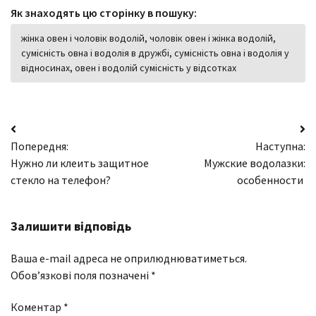
Як знаходять цю сторінку в пошуку:
жінка овен і чоловік водолій, чоловік овен і жінка водолій,
сумісність овна і водолія в дружбі, сумісність овна і водолія у
відносинах, овен і водолій сумісність у відсотках
Навігація
Попередня:
Наступна:
записів
Нужно ли клеить защитное
Мужские водолазки:
стекло на телефон?
особенности
Залишити відповідь
Ваша e-mail адреса не оприлюднюватиметься.
Обов’язкові поля позначені
*
Коментар
*