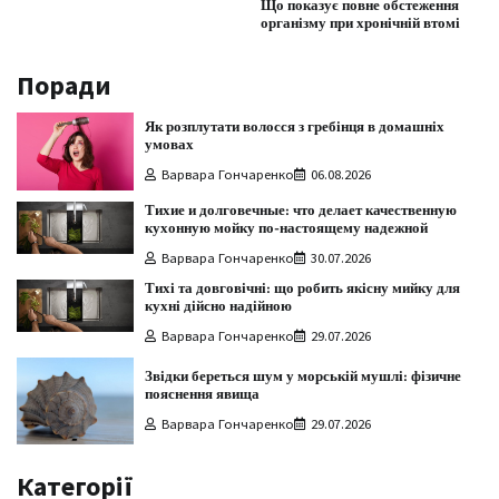
Що показує повне обстеження
організму при хронічній втомі
Поради
Як розплутати волосся з гребінця в домашніх
умовах
Варвара Гончаренко
06.08.2026
Тихие и долговечные: что делает качественную
кухонную мойку по-настоящему надежной
Варвара Гончаренко
30.07.2026
Тихі та довговічні: що робить якісну мийку для
кухні дійсно надійною
Варвара Гончаренко
29.07.2026
Звідки береться шум у морській мушлі: фізичне
пояснення явища
Варвара Гончаренко
29.07.2026
Категорії