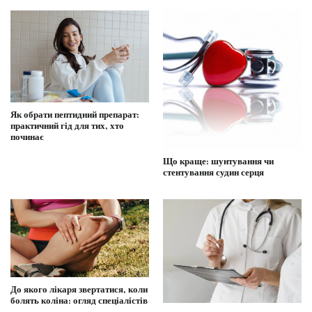
Як обрати пептидний препарат:
практичний гід для тих, хто
починає
Що краще: шунтування чи
стентування судин серця
До якого лікаря звертатися, коли
болять коліна: огляд спеціалістів