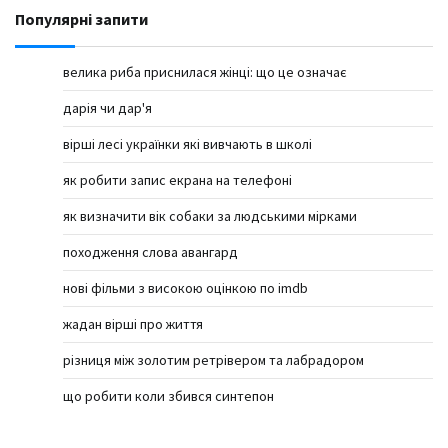
Популярні запити
велика риба приснилася жінці: що це означає
дарія чи дар'я
вірші лесі українки які вивчають в школі
як робити запис екрана на телефоні
як визначити вік собаки за людськими мірками
походження слова авангард
нові фільми з високою оцінкою по imdb
жадан вірші про життя
різниця між золотим ретрівером та лабрадором
що робити коли збився синтепон