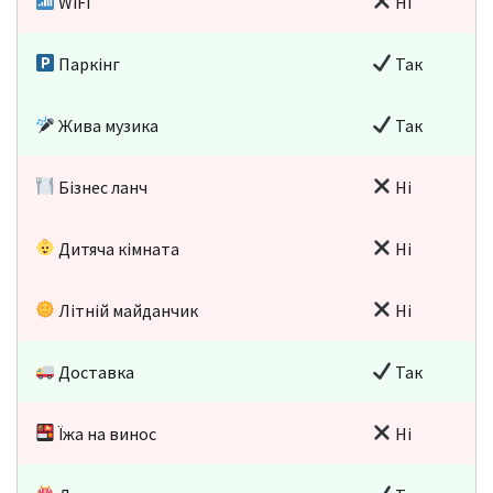
WiFi
Ні
Паркінг
Так
Жива музика
Так
Бізнес ланч
Ні
Дитяча кімната
Ні
Літній майданчик
Ні
Доставка
Так
Їжа на винос
Ні