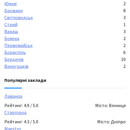
Южне
2
Бровари
8
Світловодськ
3
Стрий
1
Вараш
3
Боярка
2
Первомайськ
2
Бориспіль
6
Бердичів
10
Виноградів
2
Популярні заклади
Лаванда
Рейтинг: 4.9 / 5.0
Місто: Вінниця
Старгород
Рейтинг: 4.3 / 5.0
Місто: Дніпро
Maestro